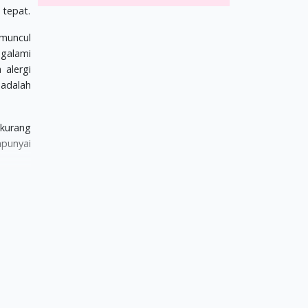
 tepat.
 muncul
ngalami
 alergi
 adalah
 kurang
mpunyai
punyai
ua yang
mentara
ri 1000
il akan
 dahulu