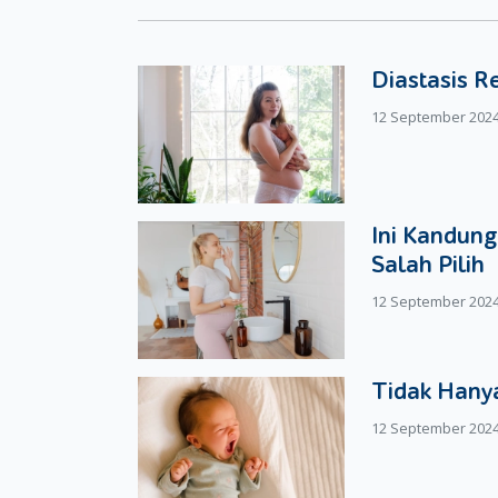
Ada beberapa hal lain yang harus Moms dan Da
menginjak usia tiga tahun. Selain itu, hasil p
Diastasis R
alergi lainnya belum dilakukan oleh para ilmuwan.
12 September 202
Semoga informasi ini bermanfaat bagi Moms da
Ini Kandung
Salah Pilih
12 September 202
Tidak Hanya
12 September 202