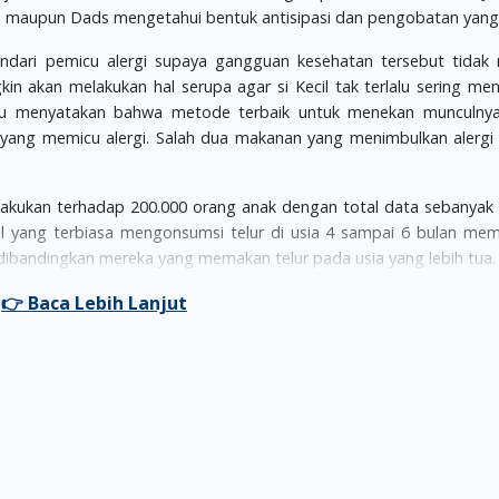
ms maupun Dads mengetahui bentuk antisipasi dan pengobatan yang
ndari pemicu alergi supaya gangguan kesehatan tersebut tidak
 akan melakukan hal serupa agar si Kecil tak terlalu sering me
aru menyatakan bahwa metode terbaik untuk menekan munculnya
yang memicu alergi. Salah dua makanan yang menimbulkan alergi
ilakukan terhadap 200.000 orang anak dengan total data sebanyak
il yang terbiasa mengonsumsi telur di usia 4 sampai 6 bulan me
 dibandingkan mereka yang memakan telur pada usia yang lebih tua.
nan yang mengundang kacang pada usia 4 sampai 11 tahun mem
ergi terhadap kacang. Para ilmuwan pun memprediksi kalau orangt
i telah mencegah sekitar 24 kasus alergi dari 1000 penduduk. Se
a masih kecil pun akan mencegah terjadinya 18 kasus alergi da
anan atau jenis alergi lainnya harus berhati-hati, karena si Kec
ma. Maka dari itu, Moms serta Dads harus berkonsultasi terlebih
cil kepada jenis makanan yang dapat memicu munculnya alergi.