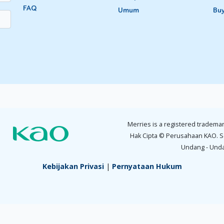
FAQ
Umum
Bu
Merries is a registered trademar
Hak Cipta © Perusahaan KAO. S
Undang - Und
Kebijakan Privasi
|
Pernyataan Hukum