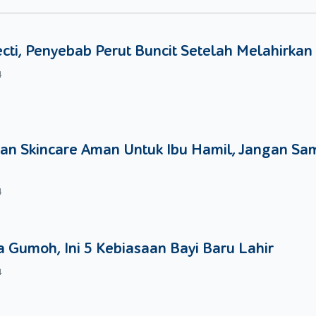
ds perhatikan. Misalnya tidak memberikan kacang saat si Keci
enelitian di atas belum dapat Moms andalkan karena riset terhadap
ecti, Penyebab Perut Buncit Setelah Melahirkan
4
n Dads!
an Skincare Aman Untuk Ibu Hamil, Jangan Sa
4
 Gumoh, Ini 5 Kebiasaan Bayi Baru Lahir
4