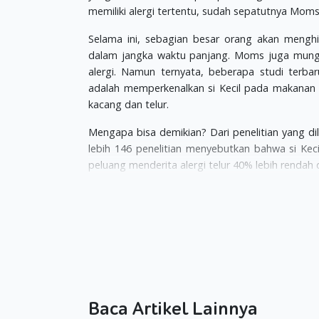
memiliki alergi tertentu, sudah sepatutnya Mo
Selama ini, sebagian besar orang akan menghi
dalam jangka waktu panjang. Moms juga mungkin
alergi. Namun ternyata, beberapa studi terb
adalah memperkenalkan si Kecil pada makanan 
kacang dan telur.
Mengapa bisa demikian? Dari penelitian yang d
lebih 146 penelitian menyebutkan bahwa si Kec
peluang menderita alergi telur 40% lebih rendah
Kemudian, anak-anak yang mengonsumsi maka
peluang sekitar 70% lebih rendah mengalami al
memperkenalkan si Kecil kepada telur sejak din
memperkenalkan si Kecil pada kacang sejak di
penduduk.
Namun, Moms dan Dads yang mempunyai alergi mak
berpeluang memiliki gangguan kesehatan yang sa
Baca Artikel Lainnya
dengan dokter kalau ingin memperkenalkan si Ke