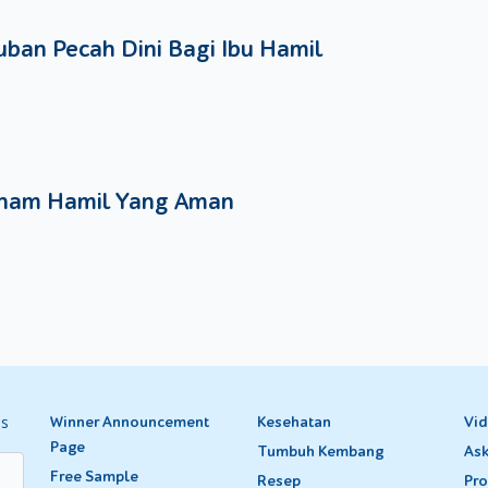
ban Pecah Dini Bagi Ibu Hamil
nam Hamil Yang Aman
es
Winner Announcement
Kesehatan
Vi
Page
Tumbuh Kembang
Ask
Free Sample
Resep
Pro