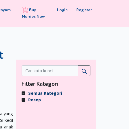
Buy
Login
Register
enyum
Merries Now
t
Filter Kategori
Semua Kategori
Resep
ya yang
i Kecil
ka anak