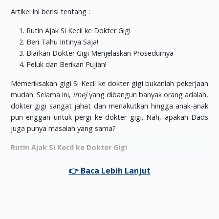
Artikel ini berisi tentang :
Rutin Ajak Si Kecil ke Dokter Gigi
Beri Tahu Intinya Saja!
Biarkan Dokter Gigi Menjelaskan Prosedurnya
Peluk dan Berikan Pujian!
Memeriksakan gigi Si Kecil ke dokter gigi bukanlah pekerjaan
mudah. Selama ini,
imej
yang dibangun banyak orang adalah,
dokter gigi sangat jahat dan menakutkan hingga anak-anak
pun enggan untuk pergi ke dokter gigi. Nah, apakah Dads
juga punya masalah yang sama?
Rutin Ajak Si Kecil ke Dokter Gigi
Jangan menunggu sakit gigi, baru pergi ke dokter gigi. Cara
ini justru malah membuat
imej
dokter gigi jahat
makin
melekat di hati Si Kecil. Yang benar, ajak Si Kecil untuk rutin
untuk pergi ke dokter gigi, meskipun tidak sedang sakit gigi.
( oleh Dr. Eva Fauziah, drg., Sp.KGA, Ketua Ikatan Dokter Gigi