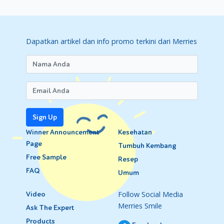
Dapatkan artikel dan info promo terkini dari Merries
Sign Up
Winner Announcement
Kesehatan
Page
Tumbuh Kembang
Free Sample
Resep
FAQ
Umum
Follow Social Media
Video
Merries Smile
Ask The Expert
Products