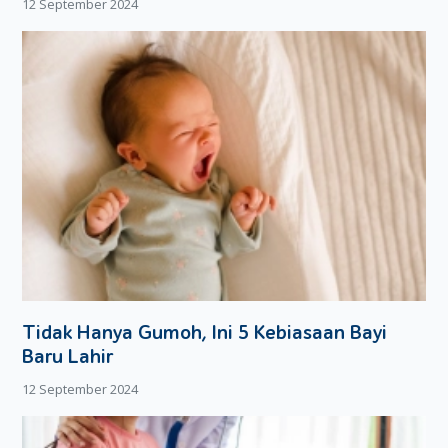
12 September 2024
Selain itu, masih banyak gangguan mata lainnya yang tiba-
tiba muncul ketika hamil, seperti visual dan hipertensi, buram
karena diabetes gestasional, berkunang-kunang dan lainnya.
Alih-alih menggunakan obat tetes mata, sebaiknya
periksakan dulu ke dokter untuk mendapatkan solusi yang
lebih aman.
Tidak Hanya Gumoh, Ini 5 Kebiasaan Bayi
Baru Lahir
12 September 2024