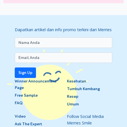
Dapatkan artikel dan info promo terkini dari Merries
Sign Up
Winner Announcement
Kesehatan
Page
Tumbuh Kembang
Free Sample
Resep
FAQ
Umum
Follow Social Media
Video
Merries Smile
Ask The Expert