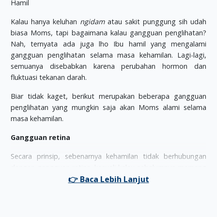
Kalau hanya keluhan
ngidam
atau sakit punggung sih udah
biasa Moms, tapi bagaimana kalau gangguan penglihatan?
Nah, ternyata ada juga lho Ibu hamil yang mengalami
gangguan penglihatan selama masa kehamilan. Lagi-lagi,
semuanya disebabkan karena perubahan hormon dan
fluktuasi tekanan darah.
Biar tidak kaget, berikut merupakan beberapa gangguan
penglihatan yang mungkin saja akan Moms alami selama
masa kehamilan.
Gangguan retina
Secara prinsip, sebenarnya kehamilan tidak berhubungan
dengan gangguan retina, kecuali kalau sebelumnya memang
memiliki kelainan retina. Buat Ibu hamil dengan miopia tinggi,
sebaiknya rutin periksakan diri ke dokter mata, siapa tahu
telah terjadi
degenerasi
retina perifer.