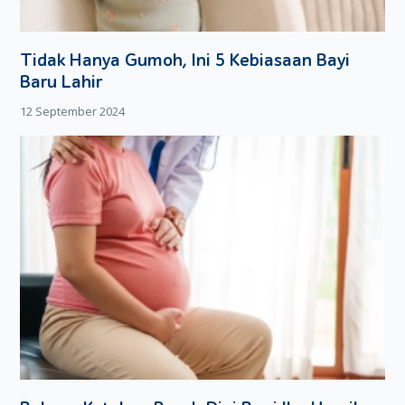
mungkin. Berikut ini adalah beberapa cara mencegah
toxoplasma yang bisa Moms lakukan:
Tidak Hanya Gumoh, Ini 5 Kebiasaan Bayi
Gunakan sarung tangan saat Moms menggali tanah
Baru Lahir
atau berkebun.
Hindari mengonsumsi daging setengah matang dan
12 September 2024
daging mentah.
Selalu mencuci tangan baik sebelum maupun sesudah
menyentuh makanan.
Mencuci semua perlengkapan masak dan peralatan
makan, terutama jika Moms sudah selesai memasak
atau memakan olahan daging.
Mencuci buah dan sayur sebelum mengonsumsinya.
Hindari mengonsumsi olahan susu yang telah
dipasteurisasi untuk sementara waktu.
Tidak menghirup bau kotoran kucing.
Untuk Moms yang memelihara kucing, langkah pencegahan
yang bisa dilakukan adalah sebagai berikut: