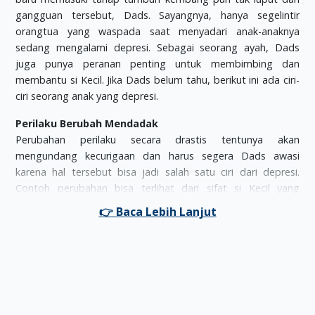
gangguan tersebut, Dads. Sayangnya, hanya segelintir
orangtua yang waspada saat menyadari anak-anaknya
sedang mengalami depresi. Sebagai seorang ayah, Dads
juga punya peranan penting untuk membimbing dan
membantu si Kecil. Jika Dads belum tahu, berikut ini ada ciri-
ciri seorang anak yang depresi.
Perilaku Berubah Mendadak
Perubahan perilaku secara drastis tentunya akan
mengundang kecurigaan dan harus segera Dads awasi
karena hal tersebut bisa jadi salah satu ciri dari depresi.
Contoh perubahan bisa terlihat dari sifat si Kecil yang
awalnya periang dan senang berbicara tiba-tiba menjadi
pendiam dan murung. Dads perlu mencari penyebab dari
perubahan tersebut sebelum menanganinya. Hewan
peliharaan yang meninggal, sedang kesulitan mempelajari
pelajaran, atau berpisah adalah segelintir pemicunya.
Kehilangan Rasa Percaya Diri
Masih berkaitan dengan poin sebelumnya, tanda depresi