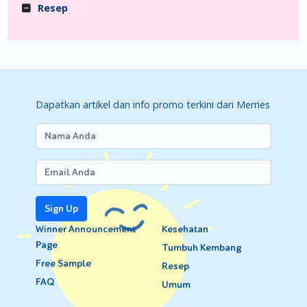
berbelanja kebutuhan selama masa kehamilan.
Resep
Selain itu, Moms pun disarankan untuk mnghindari pekerjaan
berlebih, dengarkan musik dan berusahalah untuk selalu
berpikiran positif. Selamat mencoba Moms!
Dapatkan artikel dan info promo terkini dari Merries
Sign Up
Winner Announcement
Kesehatan
Page
Tumbuh Kembang
Free Sample
Resep
FAQ
Umum