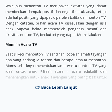
Walaupun menonton TV merupakan aktivitas yang dapat
memberikan dampak positif dan negatif untuk anak, tetapi
ada hal positif yang dpapat diperoleh balita dari nonton TV.
Dengan catatan, pilihan acara TV disesuaikan dengan usia
anak. Supaya balita memperoleh pengaruh positif dari
aktivitas nonton TV, berikut ini yang dapat Moms lakukan.
Memilih Acara TV
Saat si kecil menonton TV sendirian, cobalah amati tayangan
apa yang sedang ia tonton dan berapa lama ia menonton.
Moms sebaiknya menentukan lama waktu nonton TV yang
ideal untuk anak. Pilihlah acara – acara edukatif dan
menenangkan untuk anak. Tayangan yang paling baik untuk
anak adalah yang teridir dari tarian dan nyanyian
Hindari Iklan
Arahkan si kecil untuk menonton channel – channel TV yang
tidak ada atau sedikit iklannya. Pasalnya balita belum