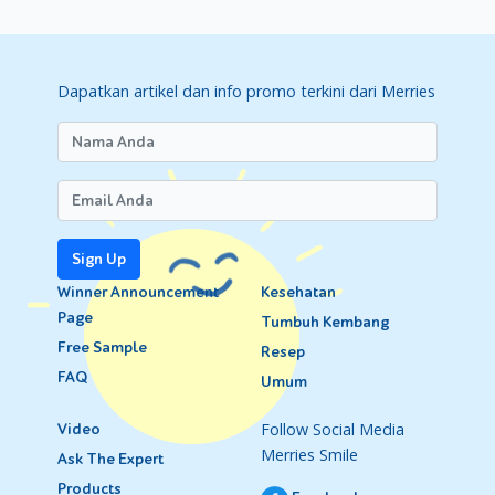
Dapatkan artikel dan info promo terkini dari Merries
Sign Up
Winner Announcement
Kesehatan
Page
Tumbuh Kembang
Free Sample
Resep
FAQ
Umum
Follow Social Media
Video
Merries Smile
Ask The Expert
Products