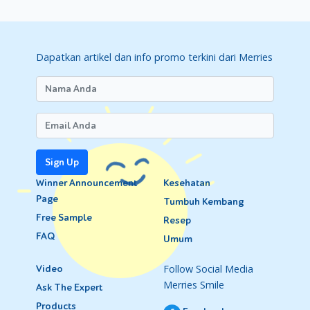
Dapatkan artikel dan info promo terkini dari Merries
Sign Up
Winner Announcement
Kesehatan
Page
Tumbuh Kembang
Free Sample
Resep
FAQ
Umum
Follow Social Media
Video
Merries Smile
Ask The Expert
Products