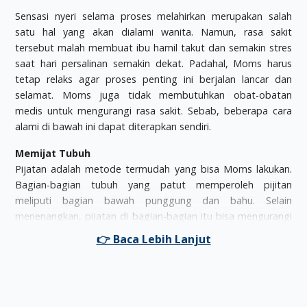
Sensasi nyeri selama proses melahirkan merupakan salah
satu hal yang akan dialami wanita. Namun, rasa sakit
tersebut malah membuat ibu hamil takut dan semakin stres
saat hari persalinan semakin dekat. Padahal, Moms harus
tetap relaks agar proses penting ini berjalan lancar dan
selamat. Moms juga tidak membutuhkan obat-obatan
medis untuk mengurangi rasa sakit. Sebab, beberapa cara
alami di bawah ini dapat diterapkan sendiri.
Memijat Tubuh
Pijatan adalah metode termudah yang bisa Moms lakukan.
Bagian-bagian tubuh yang patut memperoleh pijitan
meliputi bagian bawah punggung dan bahu. Selain
menenangkan, pijatan di bagian-bagian itu bisa mengurangi
sensasi sakit sejak Mom mengalami kontraksi. Bahkan dapat
memicu hormon endorfin untuk keluar dan membuat Moms
merasa lebih baik. Moms bisa meminta bantuan pasangan
atau perawat untuk memijat beberapa bagian tubuh
sebelum melahirkan.