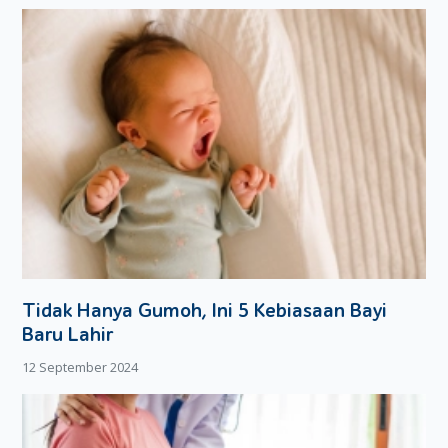
terlebih dulu dengan dokter untuk menjaga keselamatan
kandungan.
Dads juga harus senantiasa menjaga Moms yang hendak
bersalin. Kehadiran pasangan amat membantu Moms untuk
melahirkan dengan nyaman dan aman.
Tidak Hanya Gumoh, Ini 5 Kebiasaan Bayi
Baru Lahir
12 September 2024