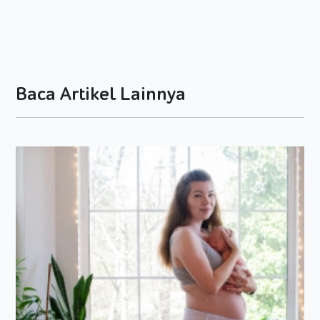
Perkembangan Kognitif dan Emosi
Secara harafiah, perkembangan aspek kognitif merupakan
sebuah proses di mana seorang anak akan mulai bisa
mendapatkan pengetahuan tentang dunia yang ada di
sekitar dirinya. Untuk mengamati semua proses tersebut,
Baca Artikel Lainnya
maka Moms sebagai orang tua bisa melihat dari
kemampuan berfikir anak secara keseluruhan, kemampuan
belajarnya, kemampuan menangkap benda atau objek
lainnya, kemampuan mengingat serta kemampuan dalam
memahami bahasa, termasuk memahami sebuah perintah.
Perkembangan Sosial
Pada tahap pertumbuhan dan perkembangan sosial seorang
anak, maka Moms bisa melihatnya dari sejauh mana
kemampuan mereka dalam menyesuaikan diri serta
bagaimana cara mereka mengembangkan tingkah laku
sosialnya terhadap lingkungan sekitar. Misalnya saja, Moms
bisa mengamati bagaimana cara dia bergaul dengan teman