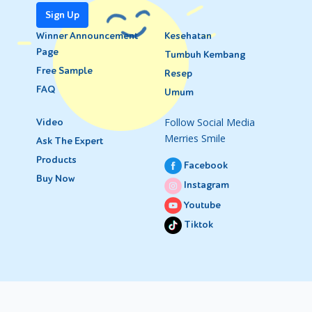
dilengkapi teknologi permukaan bergelombang untuk
Sign Up
menyerap pup lunak dan mengunci pipis secara maksimal
sehingga terhindar dari kebocoran dan membuat kulit Si
Winner Announcement
Kesehatan
Kecil tetap kering.
Page
Tumbuh Kembang
Free Sample
Resep
FAQ
Umum
Bagian popok Merries ini sudah dilengkapi perekat yang
mudah dilepas dan dipasang sehingga Dads mudah
Follow Social Media
Video
memasangkan popok Merries ini. Dads tidak akan
Merries Smile
kebingungan saat akan mengganti popok Merries ini berkat
Ask The Expert
adanya alarm penanda pipis. Alarm ini memiliki garis
Products
Facebook
berwarna kuning yang akan berubah menjadi biru saat
Buy Now
Instagram
popok Merries ini sudah penuh. Popok Merries Premium
Tape New Born bisa Moms pesan langsung dengan klik link
Youtube
berikut
ini
!
Tiktok