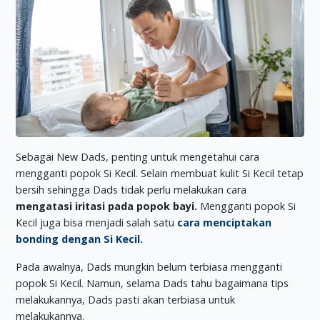
Sebagai New Dads, penting untuk mengetahui cara
mengganti popok Si Kecil. Selain membuat kulit Si Kecil tetap
bersih sehingga Dads tidak perlu melakukan cara
mengatasi iritasi pada popok bayi.
Mengganti popok Si
Kecil juga bisa menjadi salah satu
cara menciptakan
bonding dengan Si Kecil.
Pada awalnya, Dads mungkin belum terbiasa mengganti
popok Si Kecil. Namun, selama Dads tahu bagaimana tips
melakukannya, Dads pasti akan terbiasa untuk
melakukannya.