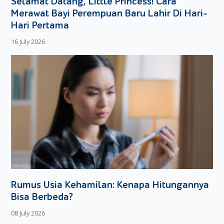
Selamat Datang, Little Princess! Cara
dibersihkan hingga kering atau bisa juga dengan
Merawat Bayi Perempuan Baru Lahir Di Hari-
mengelapnya dengan kain kering. Setelah itu, angkat pantat
Hari Pertama
bayi dengan perlahan dan tarik popok bekas Si Kecil. Pasang
popok baru Si Kecil dengan merapikan bagian samping
16 July 2026
popoknya dengan jari-jari Dads.
Pastikan posisi
gathers
sudah tegak saat Dads akan
memasang bagian perekatnya. Setelah itu, pasang perekat
pada posisi yang nyaman di sekitar pinggang SI Kecil. Jika Si
Kecil berjenis kelamin laki-laki, Dads harus memastikan
penisnya mengarah ke bawah.
Kencangkan perekat popok baru Si Kecil sambil memegang
bagian samping popoknya. Pastikan kedua sisi popoknya
sama rata dan seimbang. Periksa seluruh bagian popok
mulai dari bagian paha sampai selangkangan.
Rumus Usia Kehamilan: Kenapa Hitungannya
Pastikan tidak ada bagian popok yang terlipat, sehingga
Bisa Berbeda?
risiko terjadinya kebocoran bisa dihindari. Jika diperlukan,
Dads bisa mengganti pakaian lama Si Kecil dengan pakaian
08 July 2026