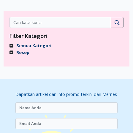
baru.
6. Buang Popok Bekas Si Kecil
Tips ganti popok yang tidak kalah penting untuk dilakukan
adalah membuang popok bekas Si Kecil. Mulailah melakukan
Filter Kategori
tips ini dengan membuang kotoran pada popok ke toilet.
Gulung popok dan rekatkan dengan
tape
yang ada di
Semua Kategori
samping kanan kiri sebagai penutup popok. Dan buang
Resep
popoknya ke tempat sampah. Cuci tangan Dads jika sudah
melakukan tips satu ini.
Demikianlah tips mengganti popok yang bisa dilakukan New
Dads. Semoga bisa dipraktikkan oleh Dads dengan mudah.
Pastikan Dads mengganti popok Si Kecil secara rutin
Dapatkan artikel dan info promo terkini dari Merries
setidaknya 3-4 jam sekali, serta menggunakan popok yang
nyaman seperti popok Merries Premium Tape New Born.
Popok Merries ini memiliki tiga lapisan bersirkulasi udara
yang melepaskan kelembapan udara sehingga kulit Si Kecil
bebas bernapas dan tidak pengap. Popok Merries ini juga