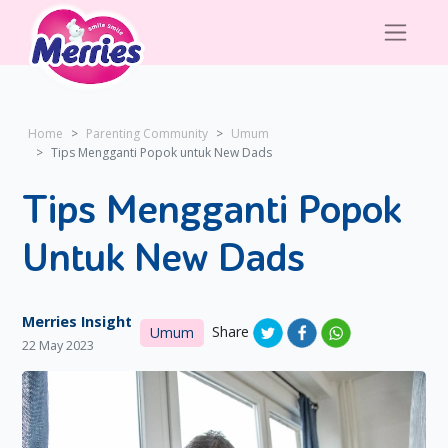
Home
Parenting Community
Umum
Tips Mengganti Popok untuk New Dads
Tips Mengganti Popok
Untuk New Dads
Merries Insight
Share
Umum
22 May 2023