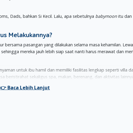
ms, Dads, bahkan Si Kecil. Lalu, apa sebetulnya
babymoon
itu dan
us Melakukannya?
ibur bersama pasangan yang dilakukan selama masa kehamilan. Lewa
t, sehingga mereka jauh lebih siap saat nanti harus merawat dan m
yaman untuk ibu hamil dan memiliki fasilitas lengkap seperti villa d
 beristirahat sekaligus spa, makan, berenang, dan aktivitas lainny
 seperti pantai atau bahkan di luar negeri. Jika ingin melakukan
bab
h memeriksakan kondisi kesehatan dan mendapatkan surat izin dar
babymoon
? Banyak sumber yang menyarankan untuk melakukan
u) atau pada awal trimester ketiga (minggu ke-29). Pada waktu-wa