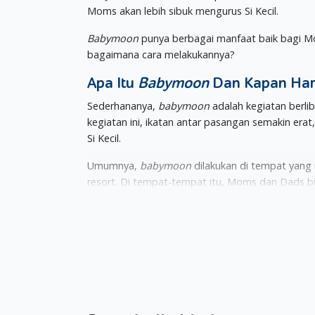
Moms akan lebih sibuk mengurus Si Kecil.
Babymoon
punya berbagai manfaat baik bagi Mo
bagaimana cara melakukannya?
Apa Itu
Babymoon
Dan Kapan Har
Sederhananya,
babymoon
adalah kegiatan berl
kegiatan ini, ikatan antar pasangan semakin era
Si Kecil.
Umumnya,
babymoon
dilakukan di tempat yang n
resort. Di tempat-tempat itu, Moms dan Dads bisa
dalam satu tempat.
Babymoon
juga bisa dilakukan di tempat terbuka
di tempat-tempat tersebut, pastikan Moms suda
dokter.
Lalu, kapan waktu yang tepat untuk melakukan
babymoon
selama trimester kedua (14-28 mingg