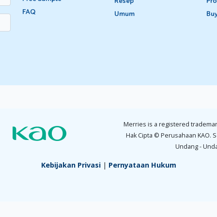
Resep
Pro
FAQ
si tersebut.
Umum
Bu
 atau sulit.
 ini patut diperhatikan supaya Moms bisa tahu pakaian apa yang har
t, apakah jaraknya cukup dekat dan bisa diakses atau tidak.
Dibawa
Moms menyiapkan berbagai barang yang harus dibawa. Barang-baran
da lokasi yang dituju. Misalnya: jika cuacanya cenderung dingin, b
Merries is a registered trademar
Hak Cipta © Perusahaan KAO. S
Undang - Und
 Moms bisa tidur nyenyak selama di perjalanan.
uai dengan resep dokter.
Kebijakan Privasi
|
Pernyataan Hukum
tak darurat yang bisa digunakan saat Moms mengalami kondisi daru