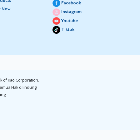
ducts
Facebook
y Now
Instagram
Youtube
us
Tiktok
g
awalah
k of Kao Corporation.
emua Hak dilindungi
ang
rat