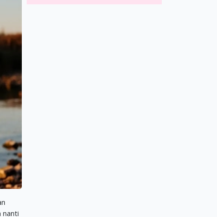
an
 nanti