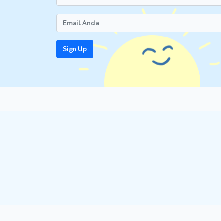
Waktu yang dibutuhkan untuk mencapai loka
Akses menuju lokasi tersebut, apakah mudah
Kondisi cuaca pada lokasi tersebut. Faktor
dikenakan saat harus ke lokasi tersebut.
Sign Up
Pusat layanan kesehatan pada lokasi tersebu
2. Siapkan Barang Apa Saja Yang Harus 
Setelah waktu dan lokasi ditentukan, saatnya 
tersebut adalah:
Pakaian yang sesuai dengan kondisi cuaca pa
pakaian tebal seperti jaket dan
sweater
.
Maternity belt
.
Bantal kehamilan. Barang ini bisa membantu
Vitamin prenatal dan obat-obatan yang ses
Camilan.
Ponsel dan
charger.
Salinan catatan pranatal dan informasi kon
medis.