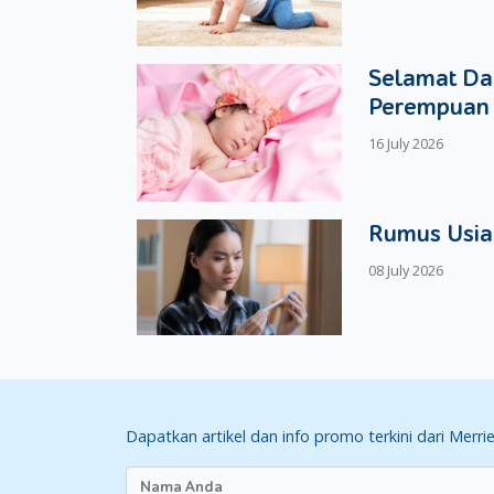
Efek rileks dan bahagia setelah
babymoon
akan 
penting karena daya tahan tubuh yang kuat m
sakit selama hamil.
Selamat Dat
3. Memperkuat Hubungan Moms Dengan
Perempuan 
Selama
babymoon
, Moms akan lebih banyak me
16 July 2026
menyenangkan. Banyaknya waktu yang dihabis
Tips Aman Melakukan
Babymoon
Rumus Usia
Babymoon
harus dipersiapkan sebaik mungkin 
terutama untuk janin Moms. Berikut ini adalah b
08 July 2026
1. Tentukan Waktu Dan Lokasi
Sebelum melakukan
babymoon
, tentukan kapan
melakukan
babymoon
pada tanggal merah atau 
cuti yang diberikan tempat kerja. Jangan lupa 
minggu sebelum kegiatan itu dilakukan.
Dapatkan artikel dan info promo terkini dari Merri
Lokasi juga harus ditentukan saat akan melakuk
bawah ini: