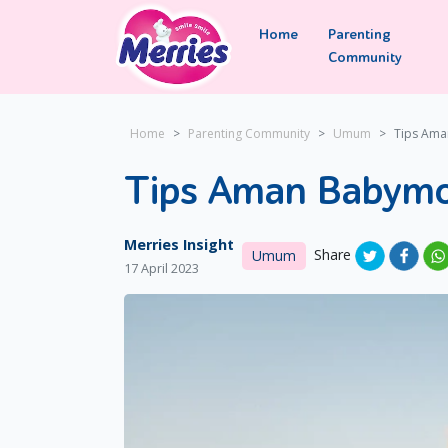
Home
Parenting
Community
Home
Parenting Community
Umum
Tips Am
Tips Aman Babym
Merries Insight
Share
Umum
17 April 2023