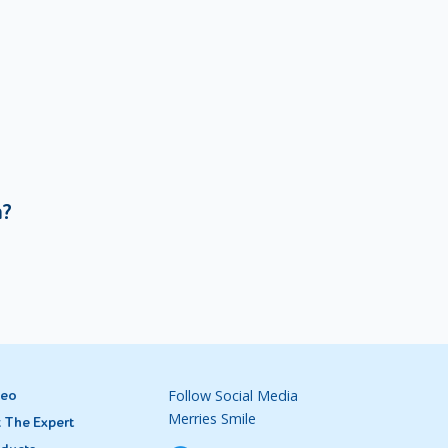
at
mudah
tas
uat.
a?
kan:
ntuk
atah
a dua
Follow Social Media
deo
 hal di
Merries Smile
 The Expert