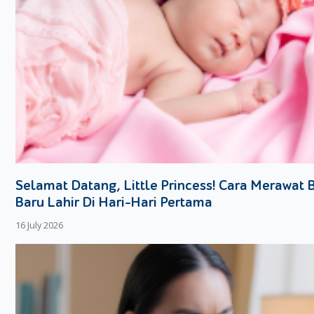
Meski belum waktunya MPASI, pastikan bayi 4 bulan mendapatka
kebutuhannya. Moms juga bisa berkonsultasi dengan dokter an
badan Si Kecil ideal. Jangan lupa untuk tetap menjaga pola mak
kualitas ASI tetap optimal.
Jaga Pola Tidur
Bayi 4 bulan biasanya tidur sekitar 14-16 jam sehari, termasuk ti
membangun rutinitas tidur yang nyaman, seperti mematikan la
pengantar tidur. Jika Si Kecil rewel di malam hari, cobalah men
atau ayunan lembut.
Selamat Datang, Little Princess! Cara Merawat
Jaga Kebersihan Kulit Si Kecil
Baru Lahir Di Hari-Hari Pertama
Bayi 4 bulan mulai aktif bergerak sehingga mungkin lebih sering
16 July 2026
popok yang nyaman dan menjaga kelembaban kulit Si Kecil tetap
perawatan bayi yang lembut dan aman untuk kulitnya.
Untuk mendukung kenyamanan dan kesehatan Si Kecil, Moms bis
Protection yang dirancang khusus untuk menjaga kulit bayi tetap 
Popok ini memiliki teknologi khusus yang melindungi kulit bayi d