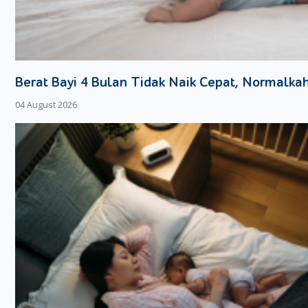
Berat Bayi 4 Bulan Tidak Naik Cepat, Normalka
04 August 2026
Ketika tengkurap, bayi 4 bulan dapat mencoba mengangkat d
lengannya. Ini adalah langkah awal menuju kemampuan merangkak
seperti ini sangat penting untuk membangun kekuatan otot tub
4. Gerakan Tangan Dan Kaki Lebih Aktif
Si Kecil yang sudah menjadi bayi 4 bulan akan semakin sering
menggerakkan tangannya. Tangan dan kaki Si Kecil pun semakin
mulai bisa mengekspresikan diri. Ia pun bisa menggerak-gerakan
mengangkat dan menghisap jempol kakinya untuk bermain-main 
Moms mungkin juga akan melihat ia mulai mencoba menggengga
ini menunjukkan perkembangan koordinasi motorik kasar dan hal
Moms bisa membantu merangsang gerakannya dengan member