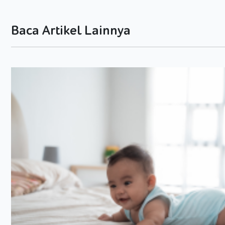
tengkurap. Ini adalah tanda bahwa otot leher dan bahunya sem
akan melihat Si Kecil lebih nyaman berada di posisi tengkurap,
tummy time
lebih lama.
Baca Artikel Lainnya
Moms bisa menemani Si Kecil berbicara, bernyanyi atau memai
sedang berlatih
tummy time
. Nantinya, ketika Si Kecil sudah mem
leher yang baik, saat usia bayi 4 bulan hingga 5 bulan, Si Kecil 
bersandar ke depan, baik dengan bantuan bantal atau bersanda
3. Kemampuan Mengangkat Tubuh Saat Tengkurap