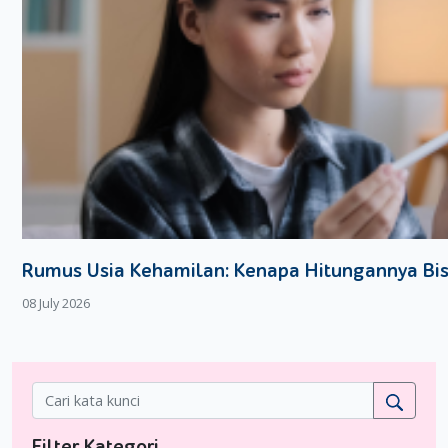
memastikan Si Kecil tetap nyaman sepanjang hari, bahkan saat t
Dengan lapisan antibakteri yang dilengkapi ekstrak daun teh u
Skin Protection memiliki jalur serap cepat yang menjaga permuka
lainnya meliputi sirkulasi udara yang baik, karet pinggang elast
meninggalkan bekas merah, serta kelembutan ekstra dengan ka
melindungi kulit bayi. Dengan desain lucu seperti celana dalam,
kenyamanan dan perlindungan maksimal bagi Si Kecil sepanjang h
segera dapatkan Merries Skin Protection di toko kesayangan M
Rumus Usia Kehamilan: Kenapa Hitungannya Bi
08 July 2026
Filter Kategori