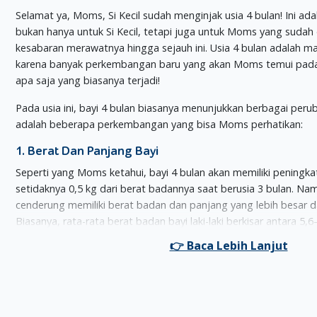
Selamat ya, Moms, Si Kecil sudah menginjak usia 4 bulan! Ini ada
bukan hanya untuk Si Kecil, tetapi juga untuk Moms yang sudah
kesabaran merawatnya hingga sejauh ini. Usia 4 bulan adalah
karena banyak perkembangan baru yang akan Moms temui pada b
apa saja yang biasanya terjadi!
Pada usia ini, bayi 4 bulan biasanya menunjukkan berbagai peru
adalah beberapa perkembangan yang bisa Moms perhatikan:
1. Berat Dan Panjang Bayi
Seperti yang Moms ketahui, bayi 4 bulan akan memiliki peningk
setidaknya 0,5 kg dari berat badannya saat berusia 3 bulan. Namu
cenderung memiliki berat badan dan panjang yang lebih besar 
Biasanya, rata-rata berat badan bayi laki-laki berkisar antara 5
antara 60–67,8 cm, sedangkan berat badan bayi perempuan 4 
8,1 kg dengan panjang 58–66,2 cm.
2. Kontrol Kepala Yang Lebih Stabil
Bayi 4 bulan sudah mulai bisa mengangkat kepalanya dengan lebi