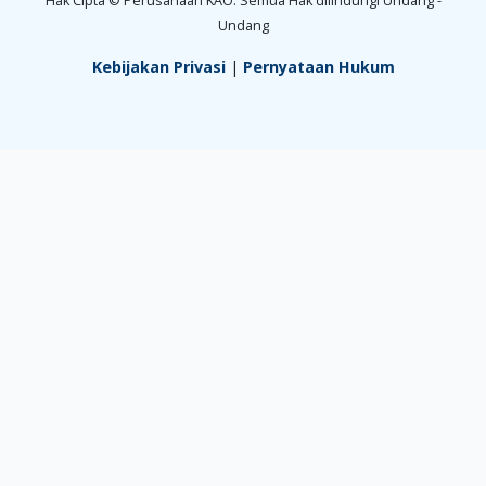
Hak Cipta © Perusahaan KAO. Semua Hak dilindungi Undang -
Undang
Kebijakan Privasi
|
Pernyataan Hukum