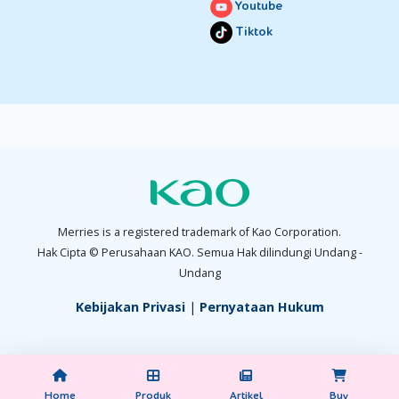
Youtube
dan bebas iritasi.
Tiktok
Keunggulan lain dari Merries Good Skin adalah sirkulasi udara
yang baik, membuat kulit bayi bebas lembap meskipun
memakai popok dalam waktu lama. Karet popoknya pun
elastis dan lembut, pas di pinggang tanpa meninggalkan
bekas merah, sehingga Si Kecil bisa bergerak dengan bebas
tanpa merasa tidak nyaman. Tunggu apa lagi Moms, segera
dapatkan Merries Good Skin di toko kesayangan Moms!
Merries is a registered trademark of Kao Corporation.
Hak Cipta © Perusahaan KAO. Semua Hak dilindungi Undang -
Undang
Kebijakan Privasi
|
Pernyataan Hukum
Home
Produk
Artikel
Buy