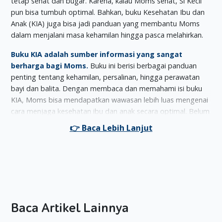
tetap sehat dan bugar. Karena, kalau Moms sehat, Si Kecil
pun bisa tumbuh optimal. Bahkan, buku Kesehatan Ibu dan
Anak (KIA) juga bisa jadi panduan yang membantu Moms
dalam menjalani masa kehamilan hingga pasca melahirkan.
Buku KIA adalah sumber informasi yang sangat
berharga bagi Moms.
Buku ini berisi berbagai panduan
penting tentang kehamilan, persalinan, hingga perawatan
bayi dan balita. Dengan membaca dan memahami isi buku
KIA, Moms bisa mendapatkan wawasan lebih luas mengenai
cara menjaga kesehatan ibu dan anak secara optimal. Belum
membaca KIA? Nah, kira-kira ini isinya.
Menjaga Kesehatan Ibu Dan Anak Selama
Kehamilan
1. Jaga Asupan Makanan Bergizi
Selama masa kehamilan, kesehatan ibu dan anak harus
menjadi prioritas utama. Salah satu cara terbaik untuk
Baca Artikel Lainnya
menjaganya adalah dengan mengonsumsi makanan bergizi.
Makanan yang kaya akan protein, karbohidrat, lemak sehat,