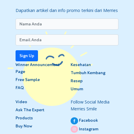
Dapatkan artikel dan info promo terkini dari Merries
Sign Up
Winner Announcement
Kesehatan
Page
Tumbuh Kembang
Free Sample
Resep
FAQ
Umum
Follow Social Media
Video
Merries Smile
Ask The Expert
Products
Facebook
Buy Now
Instagram