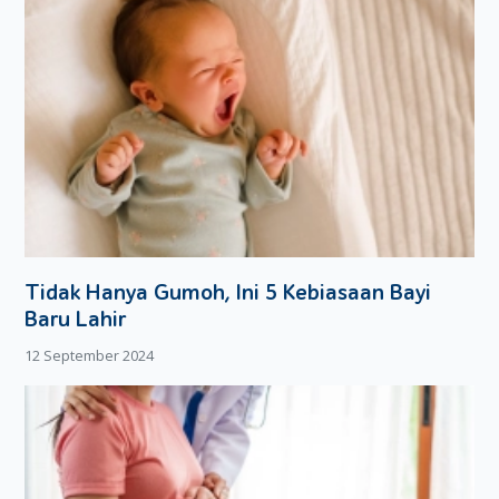
sebelum proses menjelang persalinan. Hal ini bertujuan agar
Moms dapat melakukan teknik pernafasan dengan benar
agar proses melahirkan berjalan dengan baik.
Dengan melakukan beberapa tips di atas, masalah
menjelang persalinan dapat diatasi dengan mudah dan
dapat merasa lebih rileks ketika menghadapi proses
persalinan.
Tidak Hanya Gumoh, Ini 5 Kebiasaan Bayi
Baru Lahir
12 September 2024