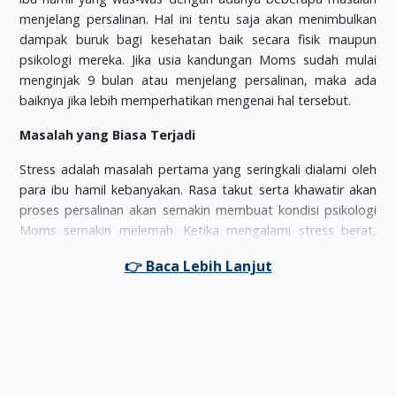
menjelang persalinan. Hal ini tentu saja akan menimbulkan
dampak buruk bagi kesehatan baik secara fisik maupun
psikologi mereka. Jika usia kandungan Moms sudah mulai
menginjak 9 bulan atau menjelang persalinan, maka ada
baiknya jika lebih memperhatikan mengenai hal tersebut.
Masalah yang Biasa Terjadi
Stress adalah masalah pertama yang seringkali dialami oleh
para ibu hamil kebanyakan. Rasa takut serta khawatir akan
proses persalinan akan semakin membuat kondisi psikologi
Moms semakin melemah. Ketika mengalami stress berat,
maka kesehatan si kecil di dalam kandungan akan terganggu.
Selain itu masalah kedua yang juga sering muncul ialah nyeri
perut akibat adanya kontraksi. Tidak dapat dipungkiri kalau
Moms pastinya menjadi lebih tegang dan takut ketika sudah
mulai merasakan adanya kontraksi.
Trik Cerdas untuk Mengatasinya