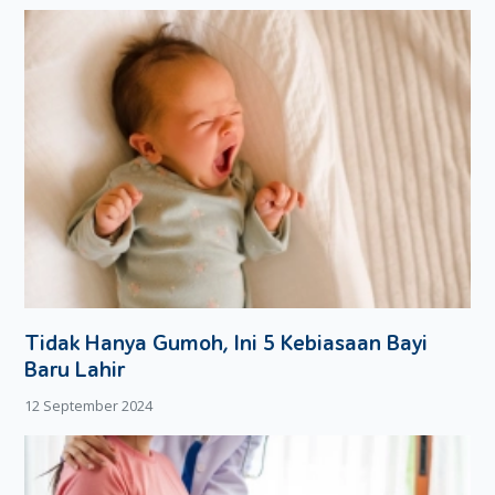
yang berserat tinggi. Hal tersebut karena serat yang
terkandung pada makanan akan mampu membantu Moms
untuk menyerap kandungan gula darah dalam tubuh.
Selalu Sarapan
Walaupun nafsu makan Moms sedang turun, tapi tidak ada
alasan untuk Moms melewatkan sarapan. Karena sarapan
akan mampu menyeimbangkan lonjakan kadar gula di dalam
tubuh. Sebagai catatan yang harus Moms perhatikan, dalam
sarapan ini Moms harus tetap memperhatikan kadar gizi
yang dikhususkan untuk para penderita diabetes.
Tidak Hanya Gumoh, Ini 5 Kebiasaan Bayi
Baru Lahir
12 September 2024