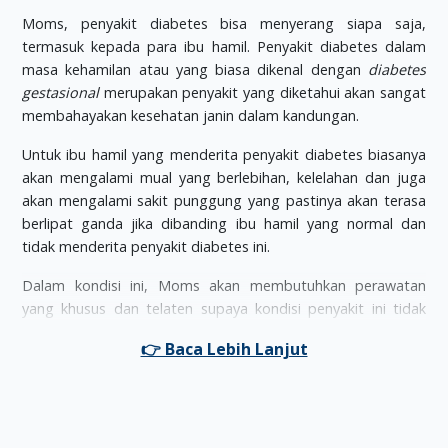
Moms, penyakit diabetes bisa menyerang siapa saja,
termasuk kepada para ibu hamil. Penyakit diabetes dalam
masa kehamilan atau yang biasa dikenal dengan
diabetes
gestasional
merupakan penyakit yang diketahui akan sangat
membahayakan kesehatan janin dalam kandungan.
Untuk ibu hamil yang menderita penyakit diabetes biasanya
akan mengalami mual yang berlebihan, kelelahan dan juga
akan mengalami sakit punggung yang pastinya akan terasa
berlipat ganda jika dibanding ibu hamil yang normal dan
tidak menderita penyakit diabetes ini.
Dalam kondisi ini, Moms akan membutuhkan perawatan
yang khusus dan telaten supaya kondisi penyakit ini tidak
semakin parah dan akhirnya dapat membahayakan janin.
Selain itu, Moms pasti tahu bahwa penyakit diabetes ini
memang penyakit yang sangat susah untuk disembuhkan.
Untuk menghadapi ini, Moms hanya bisa mengurangi
dampak yang mungkin di timbulkan oleh penyakit ini dengan