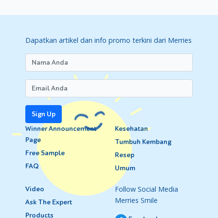
Dapatkan artikel dan info promo terkini dari Merries
Sign Up
Winner Announcement
Kesehatan
Page
Tumbuh Kembang
Free Sample
Resep
FAQ
Umum
Follow Social Media
Video
Merries Smile
Ask The Expert
Products