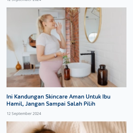
Gigi yang tumbuh pertama biasanya akan menimbulkan rasa
sakit yang teramat sangat. Tak heran jika di masa-masa
pertumbuhan gigi, bayi menjadi lebih rewel daripada
biasanya.
Bayi lebih rewel
Penyebab bayi rewel bisa saja salah satunya karena adanya
gigi susu yang akan tumbuh. Gigi yang akan tumbuh akan
menekan gusi hingga akhirnya gigi menyobek gusi dan keluar
dari dalam gusi. Jadi sangat wajar jika bayi merasa sakit di
bagian gusinya. Masa dimana bayi menjadi rewel akibat
adanya gigi susu yang tumbuh berlangsung selama
beberapa hari bahkan ada yang sampai hitungan minggu.
Ini Kandungan Skincare Aman Untuk Ibu
Hamil, Jangan Sampai Salah Pilih
12 September 2024