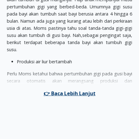
pertumbuhan gigi yang berbed-beda. Umumnya gigi susu
pada bayi akan tumbuh saat bayi berusia antara 4 hingga 6
bulan. Namun ada juga yang kurang atau lebih dari perkiraan
usia di atas. Moms pastinya tahu soal tanda-tanda gigi-gigi
susu akan tumbuh di gusi bayi. Nah,sebagai pengingat saja,
berikut terdapat beberapa tanda bayi akan tumbuh gigi
susu.
Produksi air liur bertambah
Perlu Moms ketahui bahwa pertumbuhan gigi pada gusi bayi
secara otomatis akan merangsang produksi dan
pengeluaran air liur. Pengeluaran air liur pada bayi umumnya
dialami saat bayi berusia 3 hingga 4 bulan.
Terdapat ruam pada wajah dan dagu (tidak semua bayi
mengalaminya)
Bayi mengalami batuk (tidak semua bayi
mengalaminya)