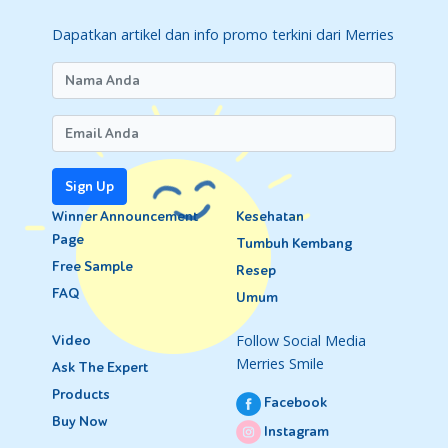
Dapatkan artikel dan info promo terkini dari Merries
Sign Up
Winner Announcement
Kesehatan
Page
Tumbuh Kembang
Free Sample
Resep
FAQ
Umum
Follow Social Media
Video
Merries Smile
Ask The Expert
Products
Facebook
Buy Now
Instagram