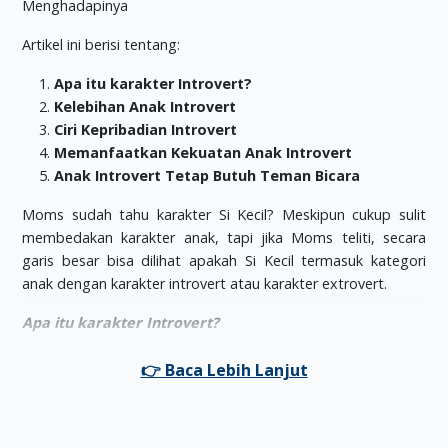
Artikel ini berisi tentang:
Apa itu karakter Introvert?
Kelebihan Anak Introvert
Ciri Kepribadian Introvert
Memanfaatkan Kekuatan Anak Introvert
Anak Introvert Tetap Butuh Teman Bicara
Moms sudah tahu karakter Si Kecil? Meskipun cukup sulit
membedakan karakter anak, tapi jika Moms teliti, secara
garis besar bisa dilihat apakah Si Kecil termasuk kategori
anak dengan karakter introvert atau karakter extrovert.
Apa itu karakter Introvert?
Introversion atau yang kita kenal dengan istilah introvert,
merupakan salah satu tipe kepribadian yang merujuk kepada
mereka yang cenderung fokus kepada perasaan, pikiran, dan
mood yang berasal dari dalam diri sendiri atau
internal
,