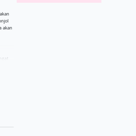
akan
onjol
a akan
ngat.
n ini,
 Moms.