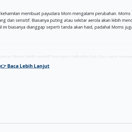
al kehamilan membuat payudara Mom mengalami perubahan. Moms 
g dan sensitif. Biasanya puting atau sekitar aerola akan lebih men
l ini biasanya dianggap seperti tanda akan haid, padahal Moms jug
uman Moms lebih sensitif terutama terhadap bau-bau yang menye
erti aroma parfum, makanan berbumbu kuat, asap rokok dan bau
asa pusing dan mual.
juga dirasakan yaitu berkurangnya nafsu makan. Peningkatan kadar
f menimbulkan nafsu makan Moms menurun. Moms sering mengabaika
tetap makan agar Si Kecil di perut Moms mendapat nutrisi.
jadi mudah lelah. Tanda-tanda hamil ini sering tak disadari oleh