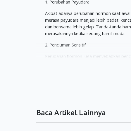
1. Perubahan Payudara
Akibat adanya perubahan hormon saat aw
merasa payudara menjadi lebih padat, kencan
dan berwarna lebih gelap. Tanda-tanda hami
merasakannya ketika sedang hamil muda.
2. Penciuman Sensitif
Perubahan hormon juga menyebabkan penci
Ketika Moms mencium aroma menyengat sep
menyengat lainnya akan membuat Moms mer
3. Tidak Nafsu Makan
Tanda-tanda hamil sebelum telat haid yang 
hormon dan indera penciuman yang sensiti
padahal ketika hamil sangat penting untuk 
Baca Artikel Lainnya
4. Mudah Lelah
Ketika hamil Moms akan merasakan badan men