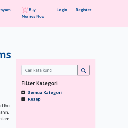
Buy
Login
Register
enyum
Merries Now
ms
Filter Kategori
Semua Kategori
a
Resep
d lho.
anin.
ilan: