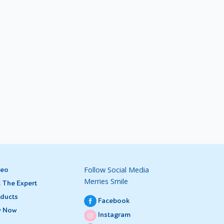
datang
ercak
an yang
ena
Follow Social Media
deo
selalu
Merries Smile
 The Expert
ducts
Facebook
y Now
Instagram