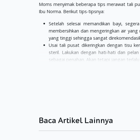
Moms menyimak beberapa tips merawat tali pusat
Ibu Norma. Berikut tips-tipsnya:
Setelah selesai memandikan bayi, segera
membersihkan dan mengeringkan air yang ma
yang tinggi sehingga sangat direkomendasik
Usai tali pusat dikeringkan dengan tisu ke
steril. Lakukan dengan hati-hati dan pela
sebagai penahan. Akan tetapi jangan terla
Tak usah teteskan alkohol atau obat tet
yodiumnya dapat masuk ke dalam aliran d
mengganggu pertumbuhan kelenjar gondok 
Anda juga tidak perlu menaburi/ mengole
bakteri dan kuman. Dengan tidak melakukannya
Jika ternyata pada minggu keempat tali p
mendapatkan perawatan dan pengobatan ya
Baca Artikel Lainnya
Semoga tips-tips di atas bermanfaat bagi and