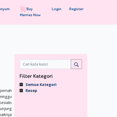
Buy
Login
Register
enyum
Merries Now
Filter Kategori
Semua Kategori
 pernah
Resep
 minggu
esialis
kunjung
baiknya