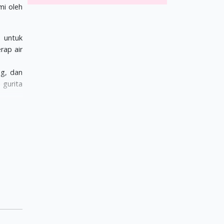
mi oleh
h untuk
rap air
ng, dan
 gurita
ena zat
i dapat
 sarang
k untuk