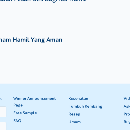
nam Hamil Yang Aman
es
Winner Announcement
Kesehatan
Vi
Page
Tumbuh Kembang
Ask
Free Sample
Resep
Pro
FAQ
Umum
Bu