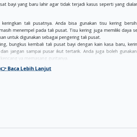
 bayi yang baru lahir agar tidak terjadi kasus seperti yang diala
 keringkan tali pusatnya. Anda bisa gunakan tisu kering bersi
sih menempel pada tali pusat. Tisu kering juga memiliki daya se
an untuk digunakan sebagai pengering tali pusat.
ring, bungkus kembali tali pusat bayi dengan kain kasa baru, keri
n dan jangan sampai pusar ikut tertarik. Anda juga boleh gunakan
lu kencang ya memasang guritanya.
es luka/ antiseptic pada kain kasa pembungkus tali pusat kar
arah si bayi. Zat yodium yang masuk ke dalam aliran darah bay
pada bayi.
si obat/ ramuan/ apapun pada tali pusat karena dapat menjadi
, tali pusat bayi akan aman dari risiko terkena infeksi.
usat bayi belum lepas juga, segera bawa ke dokter spesialis ana
ng tepat dan benar.
a semua Moms.