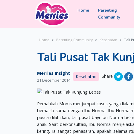
Home
Parenting
Community
Home
Parenting Community
Kesehatan
Tali 
Tali Pusat Tak Kun
Merries Insight
Share
Kesehatan
21 December 2014
Pernahkah Moms menjumpai kasus yang dialami ol
bernasib sama dengan Ibu Norma. Ibu Norma men
pasca dilahirkan, tali pusat bayi Ibu Norma be
anak. Saat berkonsultasi, Ibu Norma menjelask
kering. Ia sangat penasaran, apakah selama itu