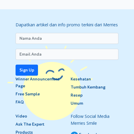
Dapatkan artikel dan info promo terkini dari Merries
Sign Up
Winner Announcement
Kesehatan
Page
Tumbuh Kembang
Free Sample
Resep
FAQ
Umum
Follow Social Media
Video
Merries Smile
Ask The Expert
Products