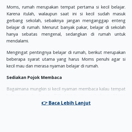
Moms, rumah merupakan tempat pertama si kecil belajar.
Karena itulah, walaupun saat ini si kecil sudah masuk
gerbang sekolah, sebaiknya jangan menganggap enteng
belajar di rumah. Menurut banyak pakar, belajar di sekolah
hanya sebatas mengenal, sedangkan di rumah untuk
mendalami.
Mengingat pentingnya belajar di rumah, berikut merupakan
beberapa syarat utama yang harus Moms penuhi agar si
kecil mau dan merasa nyaman belajar di rumah.
Sediakan Pojok Membaca
Bagaimana mungkin si kecil nyaman membaca kalau tempat
belajarnya di depan TV? Untuk itu, sebaiknya Moms
sediakan pojok membaca di dalam rumah, bisa dalam
kamar, di teras taman belakang, atau perpustakaan
keluarga.
Kalau Moms tidak punya cukup ruang, bisa gunakan area