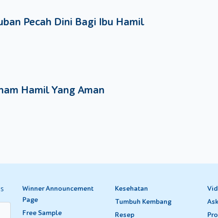
n steak tempe tadi, dan gulung di atas tepung terigu serba guna. 
ban Pecah Dini Bagi Ibu Hamil
tan. Sisihkan.
gga layu, kemudian masukkan semua saus. Masak terus hingg
ir. Masak hingga mengental.
siram dengan bahan saus tadi.
teak tempe dengan potongan wortel dan buncis yang dikukus, 
nam Hamil Yang Aman
es
Winner Announcement
Kesehatan
Vi
Page
Tumbuh Kembang
Ask
Free Sample
Resep
Pro