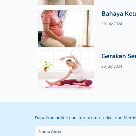
pipih hingga adonan habis.
Kocok lepas telur, kemudian celupkan adona
Bahaya Ketu
dengan hati-hati agar tempe tidak hancur.
Goreng steak tempe hingga berwarna kecokla
30 July 2024
Bahan Saus
. Tumis bawang bombay hin
meletup-letup, kemudian tuangkan sedikit a
Tata steak tempe di atas piring, kemudian 
Agar lebih menarik, Moms bisa menyajikan s
Gerakan Se
tambahan irisan tomat. Selamat mencoba!
30 July 2024
Dapatkan artikel dan info promo terkini dari Merri