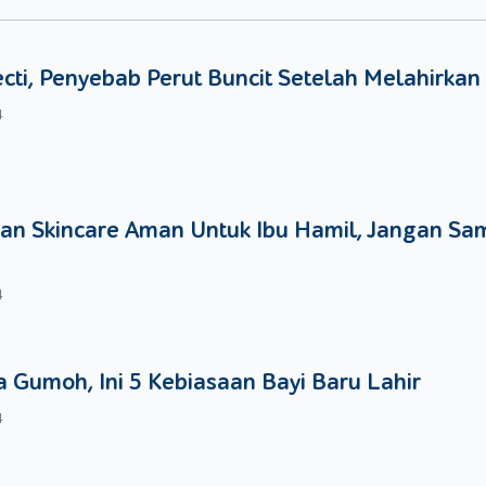
ecti, Penyebab Perut Buncit Setelah Melahirkan
4
an Skincare Aman Untuk Ibu Hamil, Jangan Sa
4
 Gumoh, Ini 5 Kebiasaan Bayi Baru Lahir
atkan. Agar prosesnya lebih mudah, sebaiknya tempe dilumatk
4
utih, garam, merica bubuk, gerus semua bahan tersebut hingga h
tempe yang sudah dilumatkan, aduk hingga rata dan bentuk temp