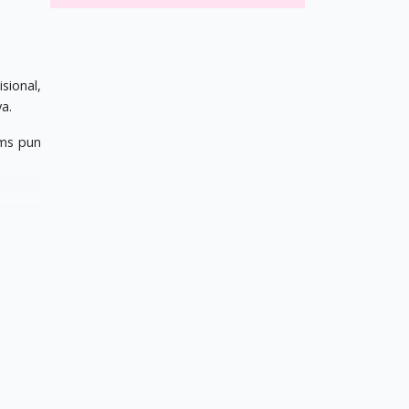
sional,
a.
ms pun
enu ini
k tidak
an yang