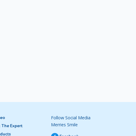
Lakukan
a agak
dengan
Follow Social Media
deo
Merries Smile
 The Expert
ducts