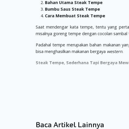
Bahan Utama Steak Tempe
Bumbu Saus Steak Tempe
Cara Membuat Steak Tempe
Saat mendengar kata tempe, tentu yang perta
misalnya goreng tempe dengan cocolan sambal te
Padahal tempe merupakan bahan makanan yang
bisa menghasilkan makanan bergaya
western
.
Steak Tempe, Sederhana Tapi Bergaya Mew
Salah satu menu yang belakangan ini populer 
diciptakan oleh para vegetarian untuk menutup
makan daging.
Sama seperti daging, tempe pun merupakan su
diolah dengan cara fermentasi, sehingga baik 
Bahan Utama Steak Tempe
Baca Artikel Lainnya
300 gram tempe, dikukus