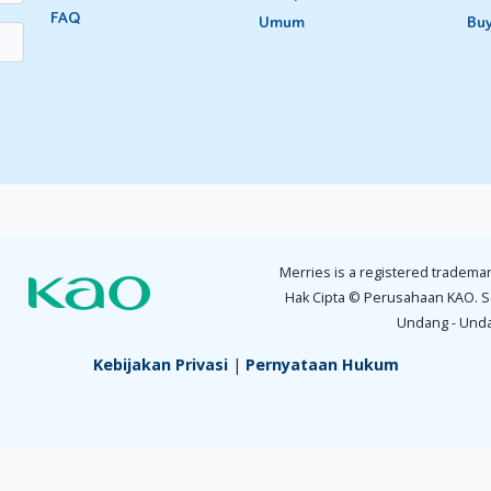
FAQ
Umum
Bu
Merries is a registered trademar
Hak Cipta © Perusahaan KAO. S
Undang - Und
Kebijakan Privasi
|
Pernyataan Hukum