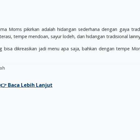
ma Moms pikirkan adalah hidangan sederhana dengan gaya tradi
rasi, tempe mendoan, sayur lodeh, dan hidangan tradisional lainny
 bisa dikreasikan jadi menu apa saja, bahkan dengan tempe Mo
ah
di Indonesia adalah, mengolah tempe menjadi steak. Awalnya, m
i rasa kangen mereka pada daging, tanpa melanggar prinsip untu
mber protein. Kelebihan lainnya, tempe merupakan bahan makan
untuk menjaga kesehatan pencernaan. Bagaimana menarik bukan?