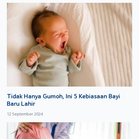
Agar lebih indah, Moms bisa membentuk onigiri ini dengan
bentuk-bentuk unik. Gunakan sisa bahan nori yang dibentuk
jadi mata, bibir atau pelengkap lainnya.
Selain itu, Moms pun bisa menggunakan bahan tambahan
sayuran, seperti kacang polong sebagai mata, wortel rebus
sebagai bibir dan lainnya. Sesuaikan saja dengan bahan-
bahan yang ada. Onigiri tuna mayonnaise pun siap disantap
atau dijadikan bekal sekolah Si Kecil.
Tidak Hanya Gumoh, Ini 5 Kebiasaan Bayi
Baru Lahir
12 September 2024