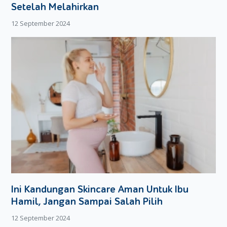
Siapkan nasi, kemudian taburkan garam, minyak wijen
Setelah Melahirkan
dan furikake. Aduk semua bahan hingga rata. Sisihkan.
12 September 2024
Catatan,
pastikan saat diolah nasi masih dalam
kondisi panas.
Siapkan bahan isian. Tumis bawang bombay hingga
layu, kemudian angkat dan sisihkan.
Dalam wadah terpisah, buka kemasan tuna kaleng dan
tuangkan isinya.
Campurkan tuna kaleng dengan bawang mombay
goreng, mayonnaise dan lada bubuk. Aduk semua
bahan hingga rata. Sisihkan.
Ambil talenan, kemudian lapisi dengan plastik wrap.
Ambil sekepal nasi, kemudian pipihkan. Masukkan 1 sdm
bahan isian tuna tuna tadi, kemudian bulatkan.
Dengan menggunakan plastik wrap, Moms bisa
langsung mengepal-ngepal nasi hingga berbentuk
Ini Kandungan Skincare Aman Untuk Ibu
segitiga, bulat, atau oval. Sesuaikan saja dengan selera.
Hamil, Jangan Sampai Salah Pilih
Ambil lembaran nori, kemudian gunting dengan bentuk
memanjang. Ambil nasi, dan letakkan di atas nori.
12 September 2024
Rekatkan nori agar tidak mudah jatuh.