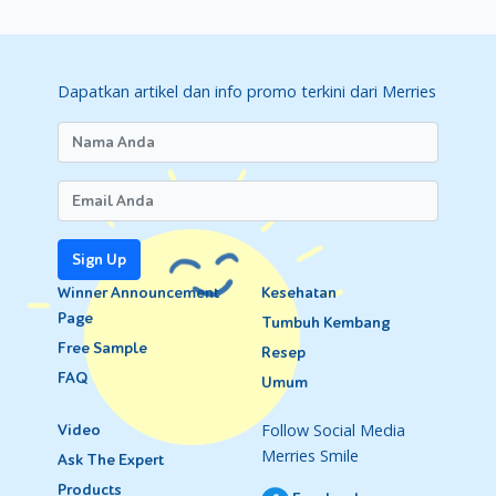
Dapatkan artikel dan info promo terkini dari Merries
Sign Up
Winner Announcement
Kesehatan
Page
Tumbuh Kembang
Free Sample
Resep
FAQ
Umum
Follow Social Media
Video
Merries Smile
Ask The Expert
Products