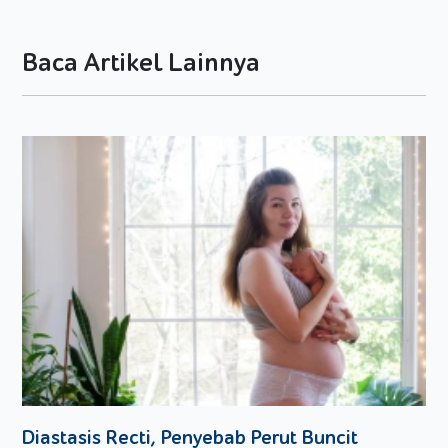
dengan kandungan nutrisi yang melimpah.
Bahan Onigiri
Baca Artikel Lainnya
2 piring nasi hangat
½ sdt minyak wijen
½ sdt garam
2 sdm
furikake
(abon Jepang)
Bahan Isian
2 sdm mayonnaise
1 kaleng ikan tuna
25 gram bawang bombay
lada bubuk, secukupnya
Bahan Pelengkap
2 lembar nori
Cara Membuat
Diastasis Recti, Penyebab Perut Buncit