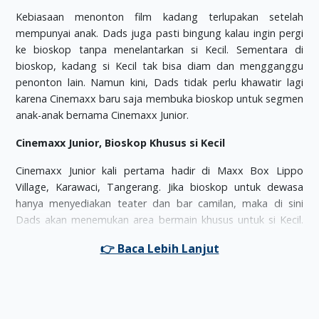
Kebiasaan menonton film kadang terlupakan setelah
mempunyai anak. Dads juga pasti bingung kalau ingin pergi
ke bioskop tanpa menelantarkan si Kecil. Sementara di
bioskop, kadang si Kecil tak bisa diam dan mengganggu
penonton lain. Namun kini, Dads tidak perlu khawatir lagi
karena Cinemaxx baru saja membuka bioskop untuk segmen
anak-anak bernama Cinemaxx Junior.
Cinemaxx Junior, Bioskop Khusus si Kecil
Cinemaxx Junior kali pertama hadir di Maxx Box Lippo
Village, Karawaci, Tangerang. Jika bioskop untuk dewasa
hanya menyediakan teater dan bar camilan, maka di sini
Dads akan menemukan area bermain khusus untuk si Kecil.
Fasilitas-fasilitas yang tersedia di Cinemaxx Junior meliputi
climbing tree, flying fox,
hingga
giant trampoline
. Bahkan si
Kecil dapat menikmati perosotan besar yang terhubung
langsung ke dalam bioskop khusus anak-anak. Seru sekali,
bukan?