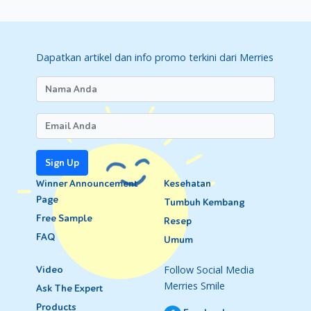
Dapatkan artikel dan info promo terkini dari Merries
Sign Up
Winner Announcement
Kesehatan
Page
Tumbuh Kembang
Free Sample
Resep
FAQ
Umum
Follow Social Media
Video
Merries Smile
Ask The Expert
Products