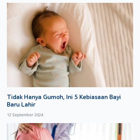
membentuk persegi panjang
Setelah itu, irislah dua bagian lembaran nori dan diiris
kembali menjadi bentuk segitiga.
Sandwich sushi alpukat siap disantap
Sandwich sushi alpukat ini sangat cocok sebagai bekal lezat
dan bergizi buat si kecil ya Moms.
Tidak Hanya Gumoh, Ini 5 Kebiasaan Bayi
Baru Lahir
12 September 2024