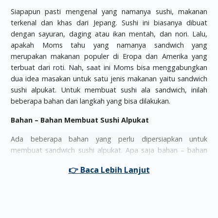
Siapapun pasti mengenal yang namanya sushi, makanan
terkenal dan khas dari Jepang. Sushi ini biasanya dibuat
dengan sayuran, daging atau ikan mentah, dan nori. Lalu,
apakah Moms tahu yang namanya sandwich yang
merupakan makanan populer di Eropa dan Amerika yang
terbuat dari roti. Nah, saat ini Moms bisa menggabungkan
dua idea masakan untuk satu jenis makanan yaitu sandwich
sushi alpukat. Untuk membuat sushi ala sandwich, inilah
beberapa bahan dan langkah yang bisa dilakukan.
Bahan – Bahan Membuat Sushi Alpukat
Ada beberapa bahan yang perlu dipersiapkan untuk
membuat sandwich sushi alpukat. Apa saja bahan – bahan
yang dibutuhkan?
2 centong nasi Jepang
1 tangkai daun bawang, irislah tipis – tipis
2 sdm mayonnaise
3 buah telur rebus, cincanglah halus