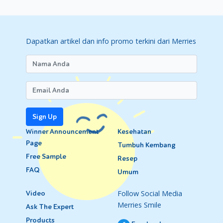
Dapatkan artikel dan info promo terkini dari Merries
Sign Up
Winner Announcement
Kesehatan
Page
Tumbuh Kembang
Free Sample
Resep
FAQ
Umum
Follow Social Media
Video
Merries Smile
Ask The Expert
Products