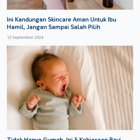
blender sampai bentuknya halus;
Tuangkan umbi bit tadi ke dalam wajan. Selanjutnya,
masukkan potongan umbi bit, perasan air lemon,
Ini Kandungan Skincare Aman Untuk Ibu
larutan tepung maizena, dan gula. Masak adonan saus
Hamil, Jangan Sampai Salah Pilih
tadi sampai mengental dan benar-benar matang;
12 September 2024
Terakhir, Moms dapat menyusun
pancake
yang telah
dimasak tadi sesuai kebutuhan. kemudian, siram
tumpukan
pancake
tersebut dengan saus umbi bit yang
baru matang.
Moms dapat mengajak si Kecil untuk ikut berkreasi
membuat
pancake
singkong
crispy
. Misalnya dengan
menanyakan
topping
atau saus yang dia inginkan untuk
pancake
tersebut. Moms bisa menambahkan es krim
berbagai rasa agar
pancake
terasa semakin lezat.
Semoga resep ini bermanfaat bagi Moms yang ingin
membuat
pancake
enak!
Tidak Hanya Gumoh, Ini 5 Kebiasaan Bayi