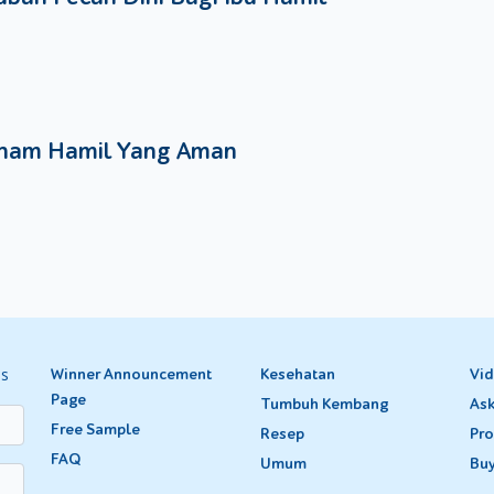
nam Hamil Yang Aman
es
Winner Announcement
Kesehatan
Vi
Page
Tumbuh Kembang
Ask
Free Sample
Resep
Pro
FAQ
Umum
Bu