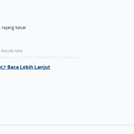
 rajang kasar
 kocok rata
dalam wajan datar. Masak hingga matang.