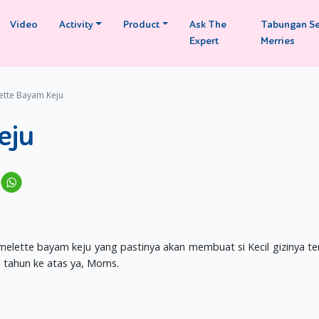
Video
Activity
Product
Ask The
Tabungan S
Expert
Merries
tte Bayam Keju
eju
elette bayam keju yang pastinya akan membuat si Kecil gizinya te
1 tahun ke atas ya, Moms.