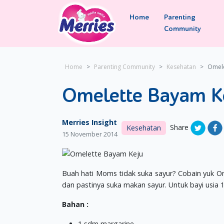
Home
Parenting
Community
Home
Parenting Community
Kesehatan
Omele
Omelette Bayam K
Merries Insight
Share
Kesehatan
15 November 2014
Buah hati Moms tidak suka sayur? Cobain yuk Om
dan pastinya suka makan sayur. Untuk bayi usia 
Bahan :
1 sdm margarine