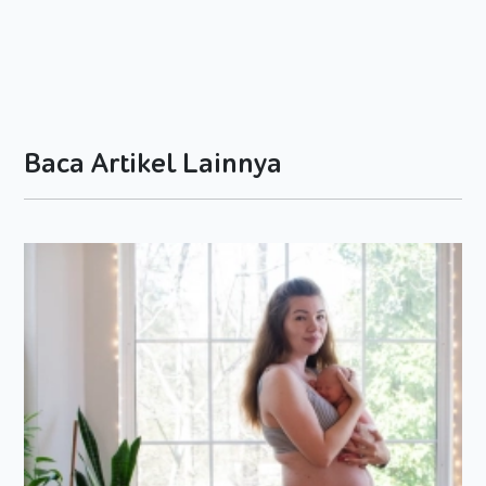
menyebutkan bahwa 47% para ibu hamil yang memiliki
kelebihan berat badan mengalami resiko kesehatan selama
masa hamil hingga melahirkan.
Apa Saja Bahayanya?
Nah, berikut ini adalah beberapa bahaya jika Moms
Baca Artikel Lainnya
mengalami kenaikan berat badan yang terlalu drastis:
Resiko Penyakit Diabetes
Berat badan yang berlebihan akan meningkatkan resiko
Moms terkena penyakit diabetes. Hal yang lebih parah lagi
adalah bisa menulari janin yang ada di dalam kandungan
karena penyakit ini merupakan penyakit keturunan.
Obesitas Pada Si Kecil
Resiko selanjutnya adalah adanya obesitas pada Si Kecil
setelah lahir. Hal tersebut pastinya sangat berbahaya sekali.
Obesitas mampu menimbulkan berbagai penyakit berbahaya
antara lain seperti jantung, kolesterol, dan sebagainya.