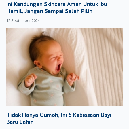
kesehatan, baik itu untuk para ibu hamil maupun janin yang
Ini Kandungan Skincare Aman Untuk Ibu
dikandungnya. Oleh sebab itu, Moms harus senantiasa
Hamil, Jangan Sampai Salah Pilih
menjaga kesehatan yaitu dengan mengkonsumsi berbagai
12 September 2024
macam makanan yang sehat seperti buah dan sayur.
Tidak Hanya Gumoh, Ini 5 Kebiasaan Bayi
Baru Lahir