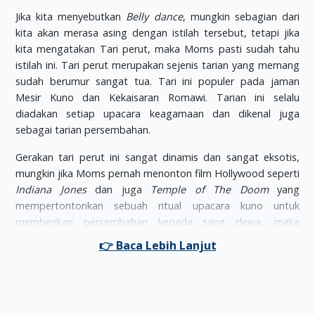
Jika kita menyebutkan
Belly dance
, mungkin sebagian dari
kita akan merasa asing dengan istilah tersebut, tetapi jika
kita mengatakan Tari perut, maka Moms pasti sudah tahu
istilah ini. Tari perut merupakan sejenis tarian yang memang
sudah berumur sangat tua. Tari ini populer pada jaman
Mesir Kuno dan Kekaisaran Romawi. Tarian ini selalu
diadakan setiap upacara keagamaan dan dikenal juga
sebagai tarian persembahan.
Gerakan tari perut ini sangat dinamis dan sangat eksotis,
mungkin jika Moms pernah menonton film Hollywood seperti
Indiana Jones
dan juga
Temple of The Doom
yang
mempertontonkan sebuah ritual upacara kuno untuk
memberikan persembahan kepada sang dewa, maka
suasana yang semakin terasa mistis itu akan lebih Moms
rasakan ketika para penari perut keluar lengkap dengan
cadar dan dengan gerakannya yang gemulai meliuk-liukan
tubuh di depan sang korban.
Tetapi tarian perut di era modern ini bukan digunakan untuk