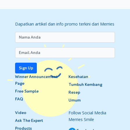
Dapatkan artikel dan info promo terkini dari Merries
Sign Up
Winner Announcement
Kesehatan
Page
Tumbuh Kembang
Free Sample
Resep
FAQ
Umum
Follow Social Media
Video
Merries Smile
Ask The Expert
Products