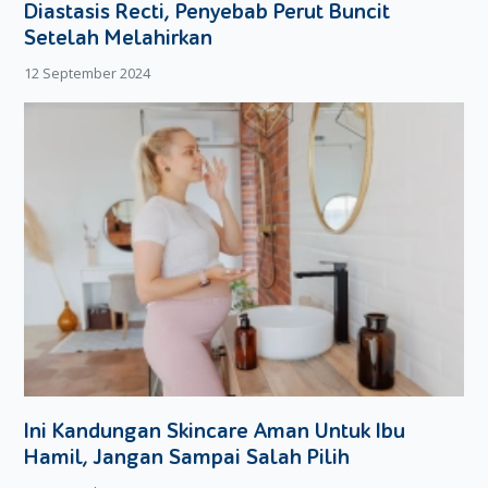
Diastasis Recti, Penyebab Perut Buncit
dengan alasan lebih cepat dan tidak repot. Moms harus
sabar melakukannya karena hal ini sangat penting untuk anak
Setelah Melahirkan
nantinya.
12 September 2024
Ini Kandungan Skincare Aman Untuk Ibu
Hamil, Jangan Sampai Salah Pilih