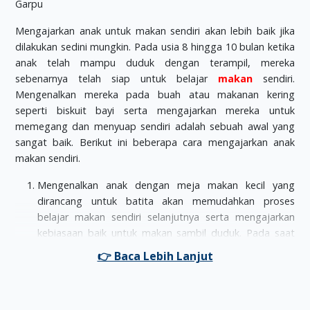
Mengajarkan anak untuk makan sendiri akan lebih baik jika
dilakukan sedini mungkin. Pada usia 8 hingga 10 bulan ketika
anak telah mampu duduk dengan terampil, mereka
sebenarnya telah siap untuk belajar
makan
sendiri.
Mengenalkan mereka pada buah atau makanan kering
seperti biskuit bayi serta mengajarkan mereka untuk
memegang dan menyuap sendiri adalah sebuah awal yang
sangat baik. Berikut ini beberapa cara mengajarkan anak
makan sendiri.
Mengenalkan anak dengan meja makan kecil yang
dirancang untuk batita akan memudahkan proses
belajar makan sendiri selanjutnya serta mengajarkan
kebiasaan baik untuk makan sambil duduk. Pada saat
tersebut anak juga dapat diajarkan dan dikenalkan
pada sendok dan garpu, ketrampilan memegang
sendok dan garpu juga akan melatih kemampuan
motorik halus.