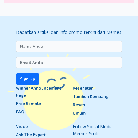
Dapatkan artikel dan info promo terkini dari Merries
Sign Up
Winner Announcement
Kesehatan
Page
Tumbuh Kembang
Free Sample
Resep
FAQ
Umum
Follow Social Media
Video
Merries Smile
Ask The Expert