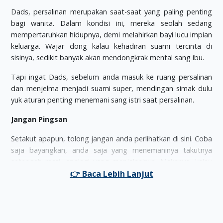
Dads, persalinan merupakan saat-saat yang paling penting
bagi wanita. Dalam kondisi ini, mereka seolah sedang
mempertaruhkan hidupnya, demi melahirkan bayi lucu impian
keluarga. Wajar dong kalau kehadiran suami tercinta di
sisinya, sedikit banyak akan mendongkrak mental sang ibu.
Tapi ingat Dads, sebelum anda masuk ke ruang persalinan
dan menjelma menjadi suami super, mendingan simak dulu
yuk aturan penting menemani sang istri saat persalinan.
Jangan Pingsan
Setakut apapun, tolong jangan anda perlihatkan di sini. Coba
saja bayangkan, anda saja yang menemaninya takutnya
setengah mati, apalagi yang menjalaninya. Makanya, kalau
merasa benar-benar takut, mendingan nunggu di luar saja.
Daripada pingsan. Bener nggak?
Jangan Sibuk Mainan Gadget