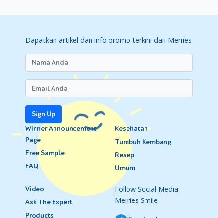
Dapatkan artikel dan info promo terkini dari Merries
Sign Up
Winner Announcement
Kesehatan
Page
Tumbuh Kembang
Free Sample
Resep
FAQ
Umum
Follow Social Media
Video
Merries Smile
Ask The Expert
Products