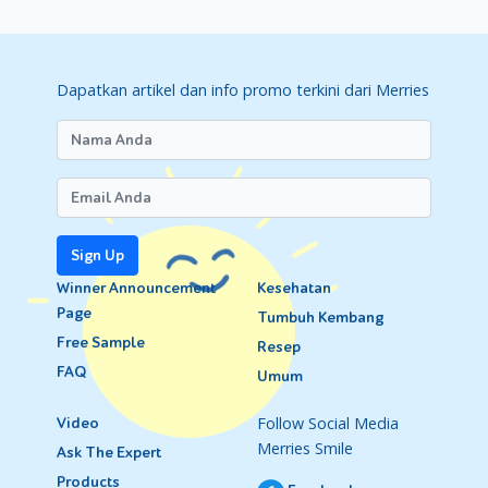
Dapatkan artikel dan info promo terkini dari Merries
Sign Up
Winner Announcement
Kesehatan
Page
Tumbuh Kembang
Free Sample
Resep
FAQ
Umum
Follow Social Media
Video
Merries Smile
Ask The Expert
Products