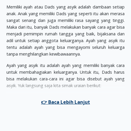
Memiliki ayah atau Dads yang asyik adalah dambaan setiap
anak. Anak yang memiliki Dads yang seperti itu akan merasa
sangat senang dan juga memiliki rasa sayang yang tinggi.
Maka dari itu, banyak Dads melakukan banyak cara agar bisa
menjadi pemimpin rumah tangga yang baik, bijaksana dan
adil untuk setiap anggota keluarganya. Ayah yang asyik itu
tentu adalah ayah yang bisa mengayomi seluruh keluarga
tanpa menghilangkan kewibawaannya.
Ayah yang asyik itu adalah ayah yang memiliki banyak cara
untuk membahagiakan keluarganya. Untuk itu, Dads harus
bisa melakukan cara-cara ini agar bisa disebut ayah yang
asyik. Yuk langsung saja kita simak uraian berikut:
Menerima Curhatan
Kadang Dads yang sudah lelah bekerja tidak mau
mendengar curahan hati atau keluh kesah dari si kecil atau
istrinya. Atau malah Dads hanya bisa marah-marah ketika
ada sesuatu yang terjadi di rumah. Ayah yang asyik bukanlah
seperti itu tentunya, melainkan Dads yang menerima segala