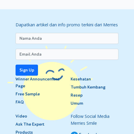
Dapatkan artikel dan info promo terkini dari Merries
Sign Up
Winner Announcement
Kesehatan
Page
Tumbuh Kembang
Free Sample
Resep
FAQ
Umum
Follow Social Media
Video
Merries Smile
Ask The Expert
Products