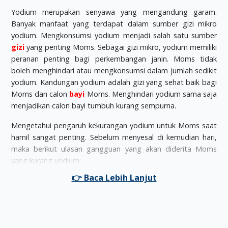
Yodium merupakan senyawa yang mengandung garam.
Banyak manfaat yang terdapat dalam sumber gizi mikro
yodium. Mengkonsumsi yodium menjadi salah satu sumber
gizi
yang penting Moms. Sebagai gizi mikro, yodium memiliki
peranan penting bagi perkembangan janin. Moms tidak
boleh menghindari atau mengkonsumsi dalam jumlah sedikit
yodium. Kandungan yodium adalah gizi yang sehat baik bagi
Moms dan calon
bayi
Moms. Menghindari yodium sama saja
menjadikan calon bayi tumbuh kurang sempurna.
Mengetahui pengaruh kekurangan yodium untuk Moms saat
hamil sangat penting. Sebelum menyesal di kemudian hari,
maka berikut ulasan gangguan yang akan diderita Moms
yang kurang yodium:
Perkembangan neurologi pada janin Moms kurang
optimal. Pertumbuhan fisik menjadi terganggu karena
Moms kekurangan yodium saat hamil.
Menurut seorang peneliti dalam sebuah media