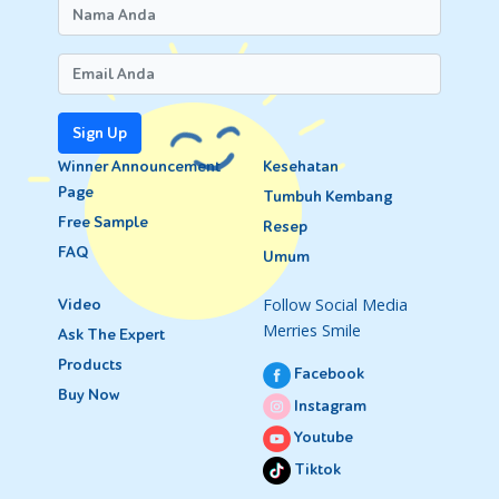
Sign Up
Winner Announcement
Kesehatan
Page
Tumbuh Kembang
Free Sample
Resep
FAQ
Umum
Follow Social Media
Video
Merries Smile
Ask The Expert
Products
Facebook
Buy Now
Instagram
Youtube
Tiktok