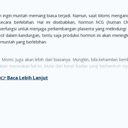
n ingin muntah memang biasa terjadi. Namun, saat Moms mengan
 secara berlebihan. Hal ini disebabkan, hormon hCG (human Ch
erfungsi untuk menjaga perkembangan plasenta yang melindungi S
cil dalam kandungan, tentu saja produksi hormon ini akan mening
 muntah yang berlebihan.
Moms juga akan lebih dari biasanya. Mungkin, bila kehamilan kemb
an merasakan hal ini. Mulai dari berat badan yang bertambah sign
ahkan Moms dapat kekurangan zat besi. Kekurangan zat besi dapat 
yak oleh dua orang Si Kecil dalam kandungan.
nya pada trimester pertama juga dapat terjadi karena adanya S
 Moms tidak perlu khawatir, karena hal ini normal. Berdasarkan
nya pada 2 trimester pertama sangat baik dan berpengaruh untuk S
ti.
signifikan ini terjadi dengan pola makan yang sehat dan normal 