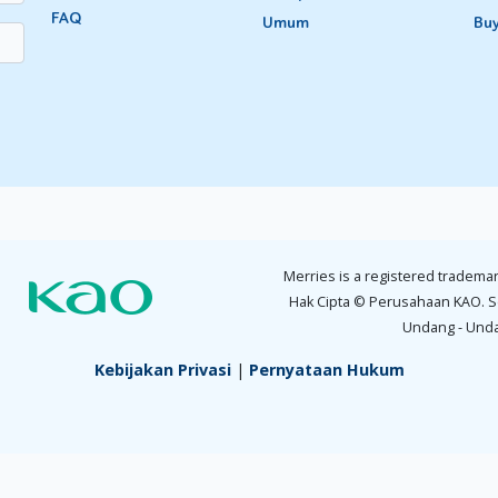
FAQ
Umum
Bu
Merries is a registered trademar
Hak Cipta © Perusahaan KAO. S
Undang - Und
Kebijakan Privasi
|
Pernyataan Hukum