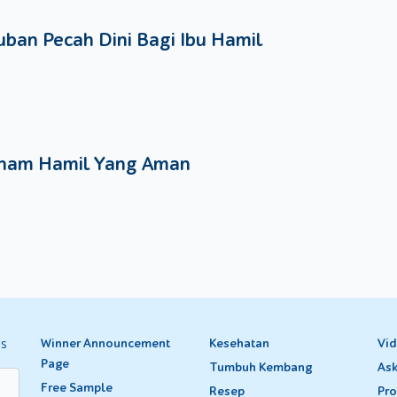
ban Pecah Dini Bagi Ibu Hamil
nam Hamil Yang Aman
es
Winner Announcement
Kesehatan
Vi
Page
Tumbuh Kembang
Ask
Free Sample
Resep
Pro