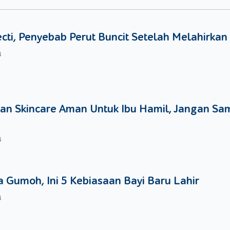
an berlebihan dan berat badan bertambah secara signifikan, maka si
ecti, Penyebab Perut Buncit Setelah Melahirkan
enai apakah Moms hamil kembar, Moms harus memeriksakan diri ke 
4
detak jantung. Hal ini dapat terdeteksi pada usia kehamilan 12 
6 bulan atau 24 minggu, Moms sudah dapat melihat jelas dua ke
an Skincare Aman Untuk Ibu Hamil, Jangan Sa
4
 Gumoh, Ini 5 Kebiasaan Bayi Baru Lahir
4