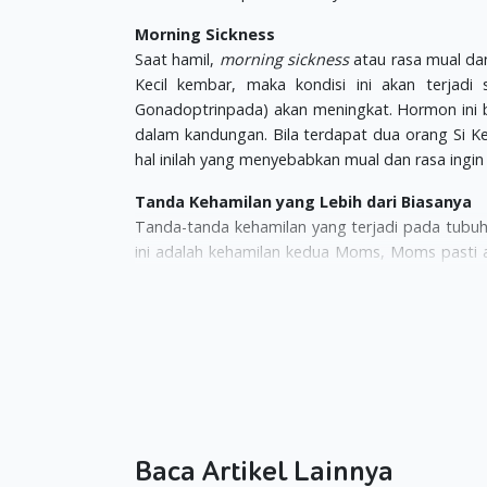
Morning Sickness
Saat hamil,
morning sickness
atau rasa mual da
Kecil kembar, maka kondisi ini akan terjadi
Gonadoptrinpada) akan meningkat. Hormon ini b
dalam kandungan. Bila terdapat dua orang Si Ke
hal inilah yang menyebabkan mual dan rasa ingin
Tanda Kehamilan yang Lebih dari Biasanya
Tanda-tanda kehamilan yang terjadi pada tubuh 
ini adalah kehamilan kedua Moms, Moms pasti ak
payudara yang terlihat jauh lebih besar atau b
karena penggunaan zat besi digunakan lebih ban
Berat Badan
Berat badan yang bertambah signifikan khusus
kembar dalam kandungan. Bila hal ini terjadi,
penelitian, penambahan berat badan ini, khusus
agar mendapatkan berat ideal saat dilahirkan nan
Baca Artikel Lainnya
Namun, tentunya, pertambahan berat badan yang 