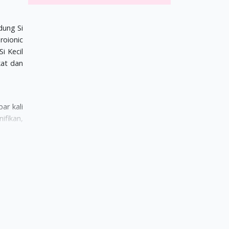
dung Si
roionic
i Kecil
kat dan
ar kali
ifikan,
terjadi
i Kecil
 sebuah
i Kecil
seperti