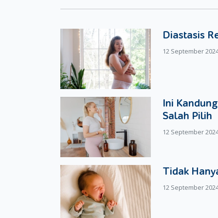
layaknya orang hamil. Jadi, bila Moms tidak mak
punya dua orang Si Kecil di bulan ke-9 nanti.
Diastasis R
Tentu saja, untuk mengetahui lebih jelas meng
12 September 202
Pada proses USG, biasanya akan terdengar dua 
Dan, pada saat usia kehamilan Moms mencapai 
Kecil melalui hasil foto USG.
Ini Kandung
Salah Pilih
12 September 202
Tidak Hanya
12 September 202