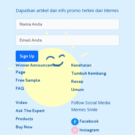
Dapatkan artikel dan info promo terkini dari Merries
Sign Up
Winner Announcement
Kesehatan
Page
Tumbuh Kembang
Free Sample
Resep
FAQ
Umum
Follow Social Media
Video
Merries Smile
Ask The Expert
Products
Facebook
Buy Now
Instagram