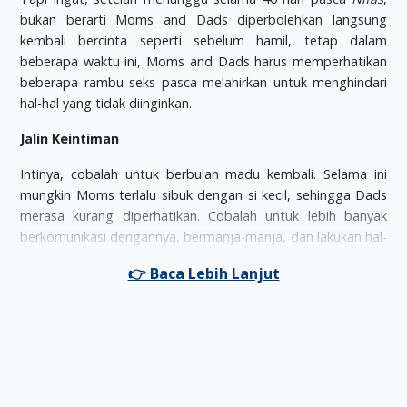
bukan berarti Moms and Dads diperbolehkan langsung
kembali bercinta seperti sebelum hamil, tetap dalam
beberapa waktu ini, Moms and Dads harus memperhatikan
beberapa rambu seks pasca melahirkan untuk menghindari
hal-hal yang tidak diinginkan.
Jalin Keintiman
Intinya, cobalah untuk berbulan madu kembali. Selama ini
mungkin Moms terlalu sibuk dengan si kecil, sehingga Dads
merasa kurang diperhatikan. Cobalah untuk lebih banyak
berkomunikasi dengannya, bermanja-manja, dan lakukan hal-
hal yang biasanya Moms and Dads lakukan ketika masih
menjadi pengantin baru.
Pilih Posisi Yang Tepat
Selama ini, Moms dan Dads mungkin terbiasa bercinta
dengan berbagai gaya dan posisi yang cukup menantang.
Tapi sekarang ini, sebaiknya urungkan niat tersebut, dan