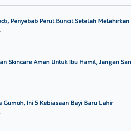
emperoleh penjelasan lebih jauh mengenai stroller yang dipilih.
less Steel atau Besi Ringan
ecti, Penyebab Perut Buncit Setelah Melahirkan
s. Jangan tergiur stroller dnegan harag murah. Biasanya stroll
4
n yang kurang baik, yaitu plastik. Sebaiknya, Moms perlu memilih s
yaitu stainless steel atau besi ringan.
kan sebelum memilih dan membeli stroller. Agar Si Kecil merasa
la stroller yang Moms pilih berkualitas agar dapat digunakan dala
an Skincare Aman Untuk Ibu Hamil, Jangan Sa
4
 Gumoh, Ini 5 Kebiasaan Bayi Baru Lahir
4