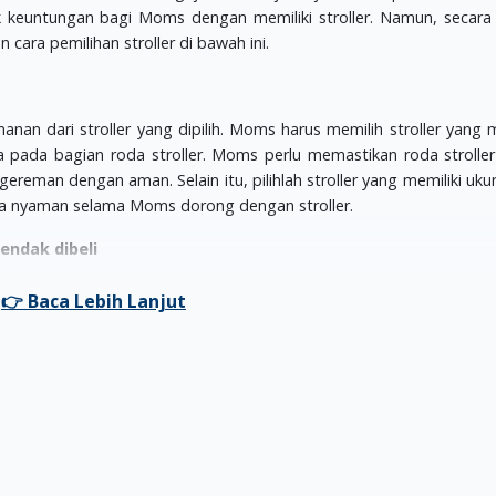
 keuntungan bagi Moms dengan memiliki stroller. Namun, secara 
ara pemilihan stroller di bawah ini.
n dari stroller yang dipilih. Moms harus memilih stroller yang m
la pada bagian roda stroller. Moms perlu memastikan roda strolle
eman dengan aman. Selain itu, pilihlah stroller yang memiliki uku
rasa nyaman selama Moms dorong dengan stroller.
endak dibeli
stroller yang hendak dipilih. Ketika Moms sudah menjatuhkan pil
nya. Moms wajib mencobanya terlebih dahulu tanpa Si Kecil. Cobala
ba pula rem stroller tersebut apakah berfungsi dengan baik atau ti
r
s wajib mengetahui spesifikasi terbaik pada stroller. Pastikan
t memilih stroller yang memiliki spesifikasi lengkap. Jika tidak me
lih stroller yang benar-benar aman dan baik untuk Si Kecil. Ada 