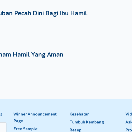
ban Pecah Dini Bagi Ibu Hamil
nam Hamil Yang Aman
es
Winner Announcement
Kesehatan
Vi
Page
Tumbuh Kembang
Ask
Free Sample
Resep
Pro