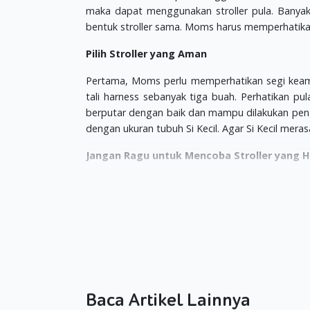
maka dapat menggunakan stroller pula. Banyak
bentuk stroller sama. Moms harus memperhatikan c
Pilih Stroller yang Aman
Pertama, Moms perlu memperhatikan segi keamana
tali harness sebanyak tiga buah. Perhatikan pu
berputar dengan baik dan mampu dilakukan penger
dengan ukuran tubuh Si Kecil. Agar Si Kecil me
Jangan Ragu untuk Mencoba Stroller yang H
Kedua, Moms perlu memperhatikan kualitas dari 
salah satu stroller, jangan buru-buru membayar
mendorong stroller ke depan dan ke belakang. Co
Baca Spesifikasi yang Terdapat pada Strolle
Ketiga, sebelum memutuskan untuk ke toko, Mom
sampai ke toko perlengkapan Si Kecil, Moms dapa
Baca Artikel Lainnya
yang sama persis, paling tidak Moms dapat memi