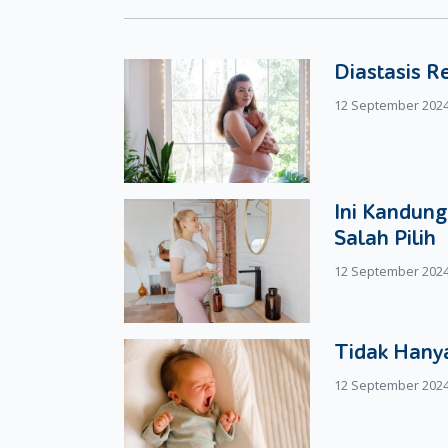
Moms juga bertanya kepada pihak penjual untuk m
Pilih Stroller yang Tebruat dari Bahan Stain
Diastasis R
Keempat, Moms harus pandai membedakan kualita
12 September 202
ditawarkan dengan harga murah terbuat dari baha
yang memiliki harga mahal dengan kualitas utama, 
Keempat penjelasan di atas perlu Moms perhati
dan aman ketika berada di stroller. Pastikan pu
Ini Kandung
lama.
Salah Pilih
12 September 202
Tidak Hanya
12 September 202