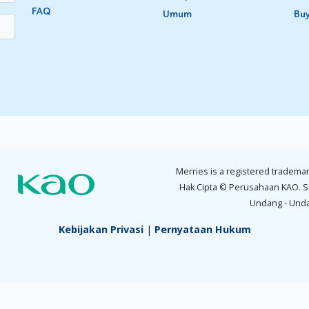
FAQ
Umum
Bu
Merries is a registered trademar
Hak Cipta © Perusahaan KAO. S
Undang - Und
Kebijakan Privasi
|
Pernyataan Hukum