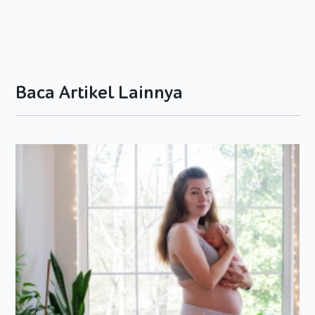
tersebut mempengaruhi kemampuan si Kecil dalam
mengambil sebuah keputusan?
Dampak pengambilan keputusan dalam kehidupan si
Kecil
Baca Artikel Lainnya
Menentukan pilihan memang bukan perkara mudah.
Jangankan untuk si Kecil, Dads yang sudah dewasa pun tak
jarang menemukan kesukaran saat melakukannya.
Sayangnya, tidak membiasakan si Kecil saat memutuskan
sesuatu justru membawa dampak lebih buruk. Contoh
kasusnya dapat Dads rasakan dalam kehidupan sehari-hari.
Misalnya saat Dads mengajak si Kecil jalan-jalan ke toko
mainan. Si Kecil yang kurang terbiasa dalam menentukan
pilihan akan merenung lama di depan rak mainan; tidak tahu
mana yang ingin dia bawa ke rumah. Sementara Dads yang
mulanya sabar menunggu pun gemas karena si Kecil tak
kunjung memilih mainan yang diinginkan. Ini baru kasus kecil.