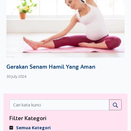
Dengan begitu, si Kecil tidak akan kesulitan lagi saat
mengambil pilihan;
Biarkan si Kecil mengambil risiko
. Dads pasti tahu
setiap keputusan mengundang risiko—sekecil apa pun
itu. Konsep ini pun harus Dads kenalkan kepada si Kecil
sedini mungkin supaya dia merasa bertanggung jawab
atas opsi yang dipilihnya. Menjauhkan si Kecil dari
kenyataan keputusan berisiko malah akan membuatnya
manja dan enggan menyelesaikan masalah yang
ditimbulkan dari pengambilan keputusan.
Gerakan Senam Hamil Yang Aman
Dads bisa menerapkan tips di atas lewat kegiatan sehari-hari
30 July 2024
di rumah, sehingga si Kecil akan cepat dan mudah terbiasa
dalam mengambil sebuah keputusan.
Filter Kategori
Semua Kategori