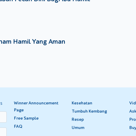
nam Hamil Yang Aman
es
Winner Announcement
Kesehatan
Vi
Page
Tumbuh Kembang
Ask
Free Sample
Resep
Pro
FAQ
Umum
Bu