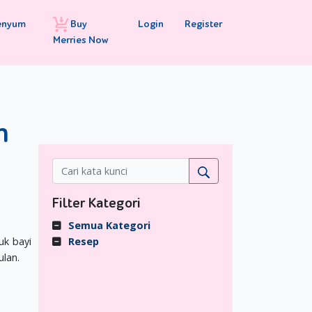
Buy
Login
Register
enyum
Merries Now
n
Filter Kategori
Semua Kategori
uk bayi
Resep
lan.