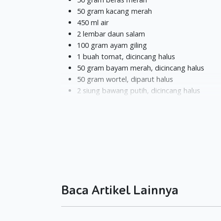
50 gram kacang merah
450 ml air
2 lembar daun salam
100 gram ayam giling
1 buah tomat, dicincang halus
50 gram bayam merah, dicincang halus
50 gram wortel, diparut halus
2 siung bawang putih, dicincang halus
1 sendok makan daun seledri cincang
1/2 sendok makan garam
Cara Pembuatan:
Rebus beras merah, kacang merah, daun sa
Masukkan ayam giling & tomat. Masak lagi s
Tambahkan bayam, wortel, bawang putih, g
Angkat, saring dengan saringan kawat dan s
Baca Artikel Lainnya