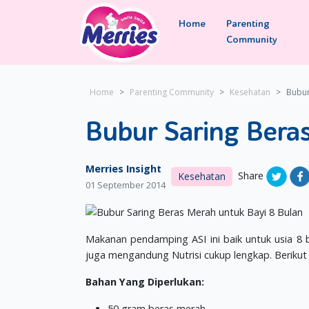
Home
Parenting
Community
Home
Parenting Community
Kesehatan
Bubur
Bubur Saring Bera
Merries Insight
Share
Kesehatan
01 September 2014
Makanan pendamping ASI ini baik untuk usia 8 b
juga mengandung Nutrisi cukup lengkap. Berikut
Bahan Yang Diperlukan:
50 gram beras merah