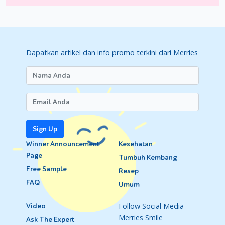
Dapatkan artikel dan info promo terkini dari Merries
Sign Up
Winner Announcement
Kesehatan
Page
Tumbuh Kembang
Free Sample
Resep
FAQ
Umum
Follow Social Media
Video
Merries Smile
Ask The Expert