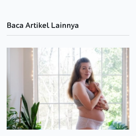
anda malah menghambat paparan kuman atau bakteri baik.
Dengan kata lain, seperti dilansir dalam
Daily Mail
,
Matthews menyarankan agar orang tua tidak perlu khawatir
Baca Artikel Lainnya
dengan anak-anak yang bermain kotor-kotoran. Selain itu,
terbiasa bersinggungan dengan lingkungan alam, akan
membuat si kecil mengembangkan sistem kekebalan
tubuhnya sendiri.
Selain itu, manfaat dari alam yang bisa didapatkan si kecil
adalah, mereka akan dipaksa untuk aktif bergerak, berpikir
untuk menyelesaikan masalah, belajar menghargai alam dan
membuka pola pikir alam lebih menyenangkan ketimbang
mainan modern yang di kemas dalam bentuk video Games.
Pastikan membersihkan diri
Tapi ingat, walaupun bermain kotor-kotoran sangat baik
untuk si kecil, bahkan bermanfaat untuk memaksimalkan
sistem kekebalan tubuhnya, bukan berarti anda harus
membiarkan si kecil begitu saja. tetap awasi mereka,