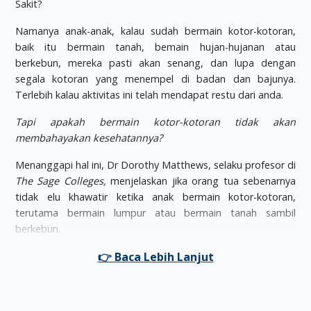
Namanya anak-anak, kalau sudah bermain kotor-kotoran,
baik itu bermain tanah, bemain hujan-hujanan atau
berkebun, mereka pasti akan senang, dan lupa dengan
segala kotoran yang menempel di badan dan bajunya.
Terlebih kalau aktivitas ini telah mendapat restu dari anda.
Tapi apakah bermain kotor-kotoran tidak akan
membahayakan kesehatannya
?
Menanggapi hal ini, Dr Dorothy Matthews, selaku profesor di
The Sage Colleges
,
menjelaskan jika orang tua sebenarnya
tidak elu khawatir ketika anak bermain kotor-kotoran,
terutama bermain lumpur atau bermain tanah sambil
berkebun.
Tanah merupakan tempat yang kotor, dan tentu saja di
sana terdapat berbagai kuman dan bakteri yang mungkin
saja bisa menyebabkan si kecil sakit. Tapi di sisi lain, kalau
anda terlalu menekankan kebersihakn kepada si kecil, justru