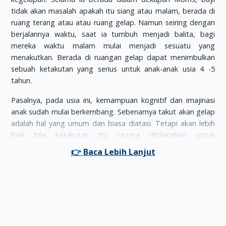
tidak akan masalah apakah itu siang atau malam, berada di
ruang terang atau atau ruang gelap. Namun seiring dengan
berjalannya waktu, saat ia tumbuh menjadi balita, bagi
mereka waktu malam mulai menjadi sesuatu yang
menakutkan. Berada di ruangan gelap dapat menimbulkan
sebuah ketakutan yang serius untuk anak-anak usia 4 -5
tahun.
Pasalnya, pada usia ini, kemampuan kognitif dan imajinasi
anak sudah mulai berkembang. Sebenarnya takut akan gelap
adalah hal yang umum dan biasa diatasi. Tetapi akan lebih
baik bila ketakutan itu segera dihilangkan untuk
menghilangkan rasa khawatir yang berkepanjangan dan
mengalami gangguan tidur. Jika balita Moms juga
mengalami ketakutan di malam hari, berikut ini adalah
beberapa hal yang dapat Moms lakukan.
Salah satu cara untuk mengatasi balita yang takut akan
gelap adalah dengan membebaskan anak untuk memilih
lampu tidur sesuai dengan keinginannya atau benda lain