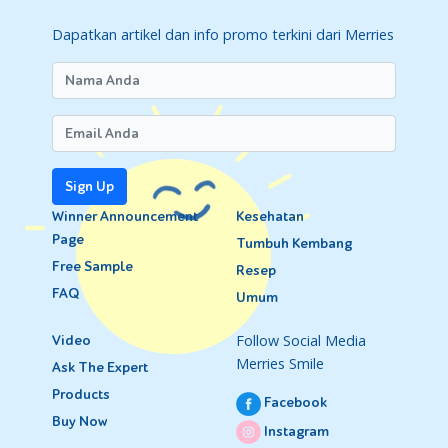
Dapatkan artikel dan info promo terkini dari Merries
Sign Up
Winner Announcement
Kesehatan
Page
Tumbuh Kembang
Free Sample
Resep
FAQ
Umum
Follow Social Media
Video
Merries Smile
Ask The Expert
Products
Facebook
Buy Now
Instagram