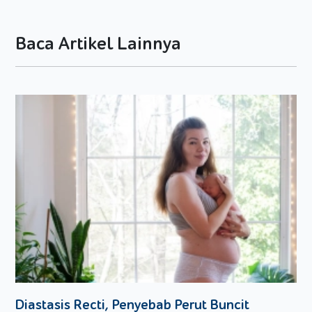
makanan yang dimakan. Meskipun demikian, memberikan
buah dengan kandungan kalori dan gula yang tinggi dalam
jumlah berlebih, tidak akan baik. Hal ini akan menjadi awal
Baca Artikel Lainnya
banyak masalah kesehatan, mulai dari gigi berlubang hingga
obesitas, dan yang paling menakutkan, bisa menjadi awal
munculnya masalah diabetes.
Tidak hanya itu saja, dengan mengkonsumsi buah-buahan
secara berlebihan, kalori dan gula untuk kebutuhan
pembentukan energi memang dapat terpenuhi. Tapi, hal itu
hanya didapat dari buah dan membuat Si Kecil menjadi lebih
kenyang. Sedangkan makanan lain, seperti nasi dan daging
yang juga dibutuhkan oleh Si Kecil tidak termakan, yang
artinya nutrisi lain dalam makanan tersebut tidak akan
didapat. Ini akan mempengaruhi perkembangan tubuh
maupun otak Si Kecil.
Meskipun ada dampak negatif dari makan buah-buahan
secara berlebihan untuk Si Kecil, buah-buahan masih
dibutuhkan oleh Si Kecil. Yang perlu Moms lakukan adalah
Diastasis Recti, Penyebab Perut Buncit