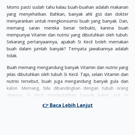
Moms pasti sudah tahu kalau buah-buahan adalah makanan
yang menyehatkan. Bahkan, banyak ahli gizi dan dokter
menyarankan untuk mengkonsumsi buah yang banyak. Dan,
memang saran mereka benar terbukti, karena buah
mempunyai Vitamin dan nutrisi yang dibutuhkan oleh tubuh.
Sekarang pertanyaannya, apakah Si Kecil boleh memakan
buah dalam jumlah banyak? Ternyata jawabannya adalah
tidak.
Buah memang mengandung banyak Vitamin dan nutrisi yang
jelas dibutuhkan oleh tubuh Si Kecil. Tapi, selain Vitamin dan
nutrisi tersebut, buah juga mengandung banyak gula dan
kalori. Memang, bila dibandingkan dengan tubuh orang
dewasa, Si Kecil membutuhkan banyak kalori. Hal ini
dikarenakan, otak Si Kecil bekerja lebih keras daripada orang
dewasa. Otak Si Kecil berfungsi layaknya mesin fotokopi
yang menyalin semua informasi yang ada di sekitar Si Kecil.
Dan, otak ini adalah organ tubuh yang menggunakan kalori
dengan jumlah paling banyak, sekitar 40%, yang didapat dari