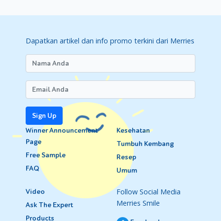
Dapatkan artikel dan info promo terkini dari Merries
Sign Up
Winner Announcement
Kesehatan
Page
Tumbuh Kembang
Free Sample
Resep
FAQ
Umum
Follow Social Media
Video
Merries Smile
Ask The Expert
Products