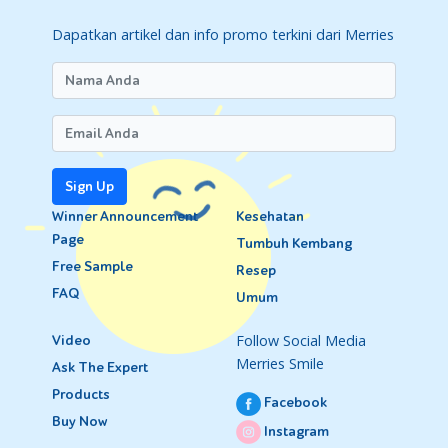
Dapatkan artikel dan info promo terkini dari Merries
Sign Up
Winner Announcement
Kesehatan
Page
Tumbuh Kembang
Free Sample
Resep
FAQ
Umum
Follow Social Media
Video
Merries Smile
Ask The Expert
Products
Facebook
Buy Now
Instagram