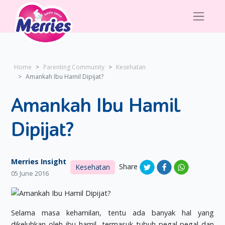
Home
Parenting Community
Kesehatan
Amankah Ibu Hamil Dipijat?
Amankah Ibu Hamil
Dipijat?
Merries Insight
Share
Kesehatan
05 June 2016
Selama masa kehamilan, tentu ada banyak hal yang
dikeluhkan oleh ibu hamil, termasuk tubuh pegal-pegal dan