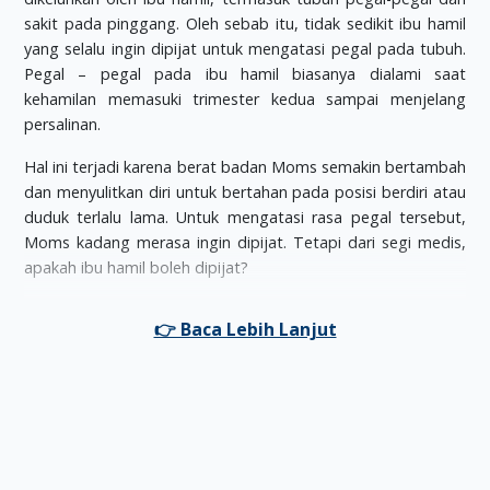
sakit pada pinggang. Oleh sebab itu, tidak sedikit ibu hamil
yang selalu ingin dipijat untuk mengatasi pegal pada tubuh.
Pegal – pegal pada ibu hamil biasanya dialami saat
kehamilan memasuki trimester kedua sampai menjelang
persalinan.
Hal ini terjadi karena berat badan Moms semakin bertambah
dan menyulitkan diri untuk bertahan pada posisi berdiri atau
duduk terlalu lama. Untuk mengatasi rasa pegal tersebut,
Moms kadang merasa ingin dipijat. Tetapi dari segi medis,
apakah ibu hamil boleh dipijat?
Pada prinsipnya wanita hamil sah-sah saja melakukan pijat.
Tetapi ada beberapa bagian tubuh yang tidak dianjurkan
untuk dipijat, Dilihat dari sisi medis, pemijatan bisa dilakukan
saat hamil di bagian tubuh tertentu seperti di kaki dan
tangan yang kadang – kadang mengalami kram. Sementara
itu bagian yang dilarang untuk dipijat adalah telapak kaki
dan perut.