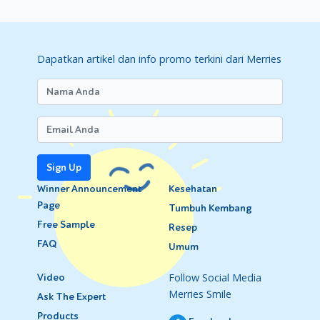
Dapatkan artikel dan info promo terkini dari Merries
Sign Up
Winner Announcement
Kesehatan
Page
Tumbuh Kembang
Free Sample
Resep
FAQ
Umum
Follow Social Media
Video
Merries Smile
Ask The Expert
Products