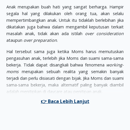
Anak merupakan buah hati yang sangat berharga. Hampir
segala hal yang dilakukan oleh orang tua, akan selalu
mempertimbangkan anak. Untuk itu tidaklah berlebihan jika
dikatakan juga bahwa dalam mengambil keputusan terkait
masalah anak, tidak akan ada istilah
over consideration
ataupun
over preparation
.
Hal tersebut sama juga ketika Moms harus memutuskan
pengasuhan anak, terlebih jika Moms dan suami sama-sama
bekerja. Tidak dapat disangkali bahwa fenomena
working-
moms
merupakan sebuah realita yang semakin banyak
terjadi dan perlu disiasati dengan bijak. Jika Moms dan suami
sama-sama bekerja, maka alternatif paling banyak diambil
adalah menitipkan di daycare atau penitipan anak.
Untuk Moms yang masih ragu untuk menitipkan anaknya di
daycare, simak beberapa hal berikut untuk meyakinkan
Moms bahwa daycare merupakan alternatif yang baik untuk
menitipkan anak.