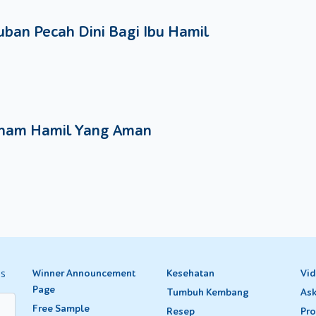
ban Pecah Dini Bagi Ibu Hamil
nam Hamil Yang Aman
es
Winner Announcement
Kesehatan
Vi
Page
Tumbuh Kembang
Ask
Free Sample
Resep
Pro