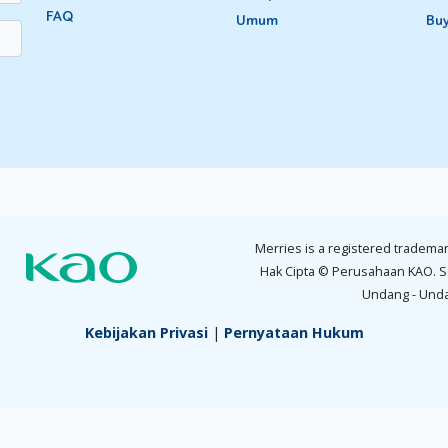
FAQ
Umum
Bu
Merries is a registered trademar
Hak Cipta © Perusahaan KAO. S
Undang - Und
Kebijakan Privasi
|
Pernyataan Hukum