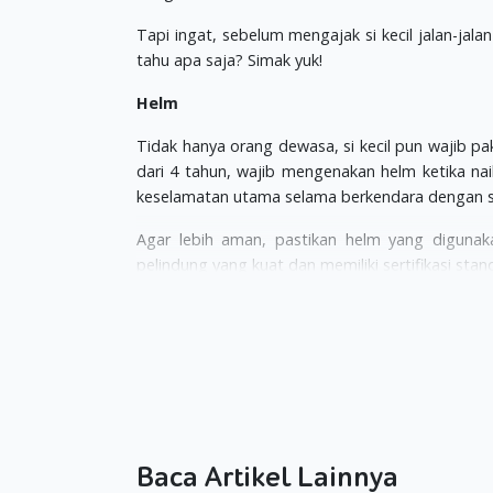
Tapi ingat, sebelum mengajak si kecil jalan-jal
tahu apa saja? Simak yuk!
Helm
Tidak hanya orang dewasa, si kecil pun wajib pak
dari 4 tahun, wajib mengenakan helm ketika na
keselamatan utama selama berkendara dengan 
Agar lebih aman, pastikan helm yang digunaka
pelindung yang kuat dan memiliki sertifikasi sta
Jaket
Walaupun si kecil duduk di belakang, bukan 
menggunakan jaket yang cukup tebal. Kalau c
melindungi kulitnya dari paparan sinar matahari.
Selain itu, jaket pun bisa digunakan untuk mena
digunakan si kecil memiliki bahan yang kuat dan
Baca Artikel Lainnya