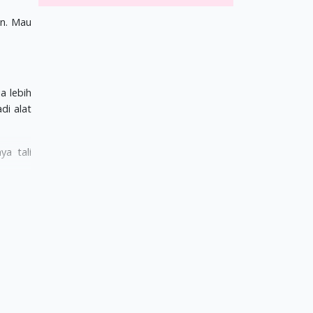
an. Mau
a lebih
di alat
ya tali
i kecil
sekedar
et yang