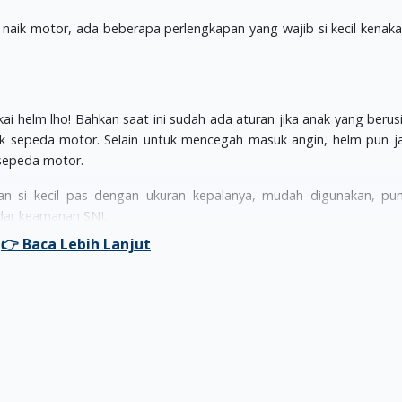
an naik motor, ada beberapa perlengkapan yang wajib si kecil kenak
ai helm lho! Bahkan saat ini sudah ada aturan jika anak yang berusi
ik sepeda motor. Selain untuk mencegah masuk angin, helm pun ja
sepeda motor.
n si kecil pas dengan ukuran kepalanya, mudah digunakan, pun
ndar keamanan SNI.
berarti angin tidak menerpa tubuhnya. Agar aman, pastikan s
uaca sedang panas, boleh menggunakan jaket yang tipis untuk 
ngkal risiko terjadinya luka ketika terjatuh. Makanya, pastikan jak
 tidak mudah sobek.