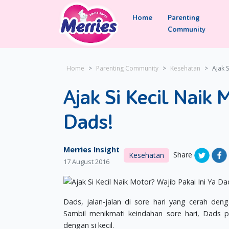
Home
Parenting
Community
Home
Parenting Community
Kesehatan
Ajak S
Ajak Si Kecil Naik 
Dads!
Merries Insight
Share
Kesehatan
17 August 2016
Dads, jalan-jalan di sore hari yang cerah 
Sambil menikmati keindahan sore hari, Dads 
dengan si kecil.