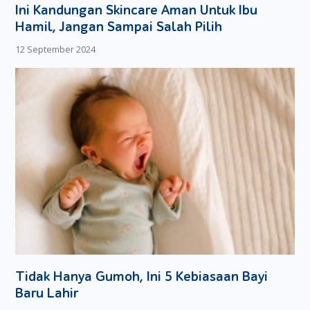
belajar si kecil dan memaksimalkan sesuatu yang tak disukai
Ini Kandungan Skincare Aman Untuk Ibu
si kecil.
Hamil, Jangan Sampai Salah Pilih
12 September 2024
Tidak Hanya Gumoh, Ini 5 Kebiasaan Bayi
Baru Lahir