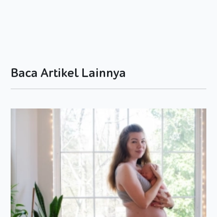
dengan lainnya. Perhatian si kecil akan lebih mudah
dipengaruhi oleh sesuatu yang ada disekelilingnya. Metode
yang diperlukan untuk memaksimalkan potensi si kecil adalah
dengan memakai video, film, gambar, ataupun media visual
lainnya agar memaksimalkan pemahaman informasi dan
pelajaran lebih cepat.
Baca Artikel Lainnya
Auditory
Gaya belajar si kecil selanjutnya adalah auditory. Apa itu
auditory? Si kecil yang memiliki gaya belajar ini biasanya
cenderung lebih mudah menyerap pelajaran dan informasi
melalui pendengaran. Si kecil mengandalkan pendengarannya
untuk belajar. Si kecil lebih suka mendengarkan cerita dan
merespon instruksi secara oral. Bila Moms memberikan
pelajaran secara oral, biasanya si kecil lebih mudah
menangkapnya. Hindarilah bunyi – bunyian yang
mengganggu konsentrasi si kecil karena konsentrasi saat
belajar mereka akan terpecah dengan adanya suara.