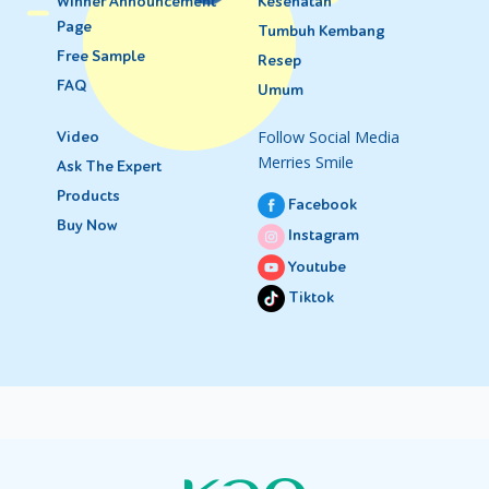
Winner Announcement
Kesehatan
Page
Tumbuh Kembang
Free Sample
Resep
FAQ
Umum
Follow Social Media
Video
Merries Smile
Ask The Expert
Products
Facebook
Buy Now
Instagram
Youtube
Tiktok