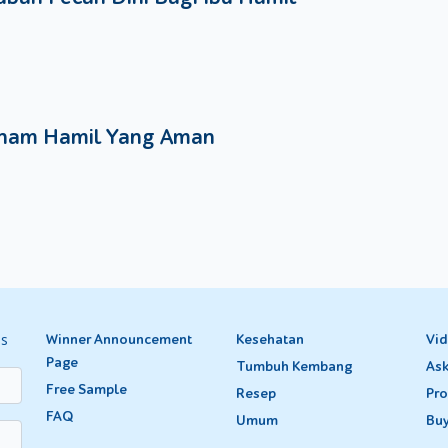
nam Hamil Yang Aman
es
Winner Announcement
Kesehatan
Vi
Page
Tumbuh Kembang
Ask
Free Sample
Resep
Pro
FAQ
Umum
Bu