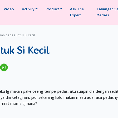
Video
Activity
Product
Ask The
Tabungan S
Expert
Merries
an pedas untuk Si Kecil
uk Si Kecil
aku lg makan pake oseng tempe pedas, aku suapin dia dengan sedik
nya dia ketagihan, jadi sekarang kalo makan mesti ada rasa pedasny
a, mnrt moms gimana?