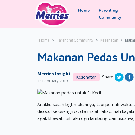
Home
Parenting
Community
Home
Parenting Community
Kesehatan
Makan
Makanan Pedas Unt
Merries Insight
Share
Kesehatan
13 February 2019
Anakku susah bgt makannya, tapi pernah waktu 
dicocol ke osengnya, dia malah lahap. nah kayak
agak khawatir sih aku dgn lambung dan ususny