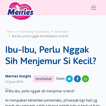
Home
Parenting Community
Kesehatan
Ibu-ibu, perlu nggak sih menjemur si kecil?
Ibu-Ibu, Perlu Nggak
Sih Menjemur Si Kecil?
Merries Insight
Share
Kesehatan
27 June 2019
ini merupakan kehamilan pertamaku, jd banyak bgt hal2 yg
masih aku pelajarin. salah satunya adalah kalo si kecil yg baru