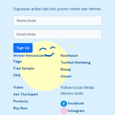
Dapatkan artikel dan info promo terkini dari Merries
Sign Up
Winner Announcement
Kesehatan
Page
Tumbuh Kembang
Free Sample
Resep
FAQ
Umum
Follow Social Media
Video
Merries Smile
Ask The Expert
Products
Facebook
Buy Now
Instagram