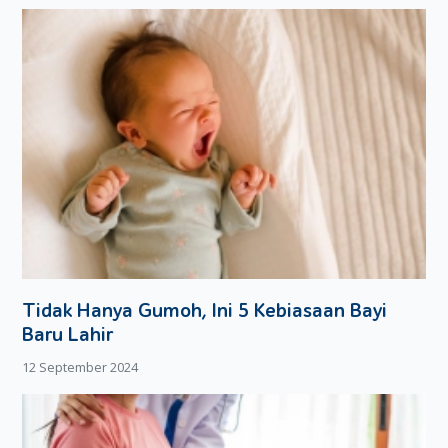
Si Kecil bukan cuma suka
ngeyel
, tetapi juga keras kepala.
Kesabaran Dads akan sering diuji saat si Kecil mulai
bertingkah dan merasa
sok
tahu. Meski begitu, jangan
terlalu mengekangnya dan biarkan dia untuk terus
menjelajahi rasa ingin tahunya selama Dads dan Moms
mengawasinya.
Semoga informasi ini dapat membantu Dads!
Tidak Hanya Gumoh, Ini 5 Kebiasaan Bayi
Baru Lahir
12 September 2024