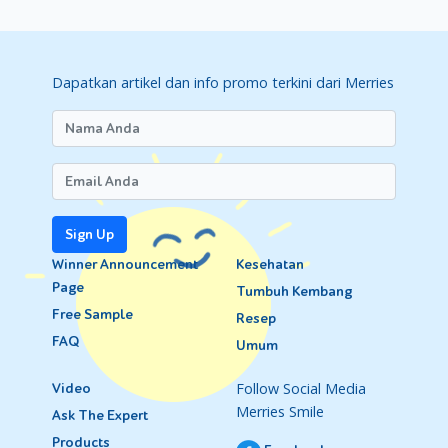
Dapatkan artikel dan info promo terkini dari Merries
Sign Up
Winner Announcement
Kesehatan
Page
Tumbuh Kembang
Free Sample
Resep
FAQ
Umum
Follow Social Media
Video
Merries Smile
Ask The Expert
Products