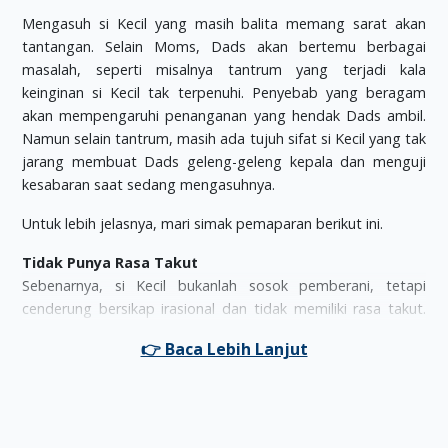
Mengasuh si Kecil yang masih balita memang sarat akan
tantangan. Selain Moms, Dads akan bertemu berbagai
masalah, seperti misalnya tantrum yang terjadi kala
keinginan si Kecil tak terpenuhi. Penyebab yang beragam
akan mempengaruhi penanganan yang hendak Dads ambil.
Namun selain tantrum, masih ada tujuh sifat si Kecil yang tak
jarang membuat Dads geleng-geleng kepala dan menguji
kesabaran saat sedang mengasuhnya.
Untuk lebih jelasnya, mari simak pemaparan berikut ini.
Tidak Punya Rasa Takut
Sebenarnya, si Kecil bukanlah sosok pemberani, tetapi
cenderung bersikap irasional dan tidak memiliki rasa takut.
Maka tak heran kalau si Kecil sering melakukan hal-hal nekat
seperti memanjati medan tinggi atau mencengkeram ekor
kucing. Selama tidak berbahaya, Dads bisa membiarkan
sambil mengawasi.
Mengungkapkan Isi Pikiran