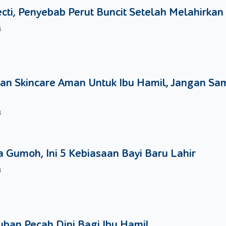
ecti, Penyebab Perut Buncit Setelah Melahirkan
h
The American Academy of Pediatrics
sebanyak 200 IU setiap hari
4
uhi secara lengkap dalam ASI. Dengan pemberian ASI, bayi Mo
, dan jumlah tersebut sama dengan 33 ons jumlah vitamin D dal
an Skincare Aman Untuk Ibu Hamil, Jangan Sa
kepada bayi ketika dia baru lahir untuk pencegahan terjadinya per
ersebut. Vitamin K sangat baik untuk menghentikan perdarahan sert
4
terjadi.
 Gumoh, Ini 5 Kebiasaan Bayi Baru Lahir
i dalam bentuk pil ataupun dalam bentuk tetes, kegiatan ini juga 
4
in E berguna untuk membantu dalam pembentukan kekebalan tubu
udah tersaji lengkap dalam ASI dan tentunya dengan dosis yan
berikan ASI kepada bayi Moms, maka semua vitamin tambahan suda
ban Pecah Dini Bagi Ibu Hamil