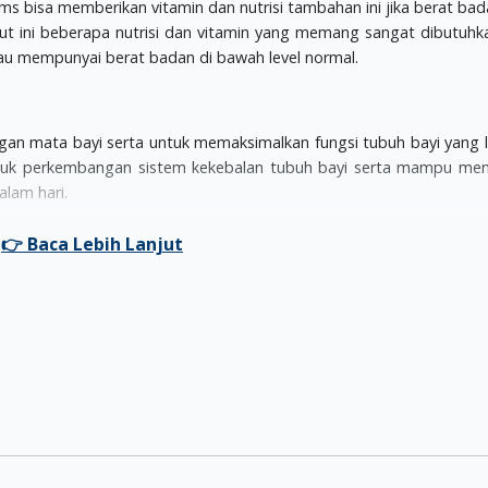
 bisa memberikan vitamin dan nutrisi tambahan ini jika berat bad
ut ini beberapa nutrisi dan vitamin yang memang sangat dibutuhk
u mempunyai berat badan di bawah level normal.
n mata bayi serta untuk memaksimalkan fungsi tubuh bayi yang l
tuk perkembangan sistem kekebalan tubuh bayi serta mampu me
lam hari.
ng dinamakan vitamin B kompleks dan dinilai sangat penting
ompleks ini bisa diawali ketika Moms mulai hamil. Pemberian vi
naan perkembangan bayi dan dapat membantu menjaga kondisi tub
n C ini dengan
Ascorbic acid
yang sangat berguna bagi penyembuha
daya tahan terhadap serangan virus dan bakteri. Vitamin C in
 gusi dan juga mampu menjaga kesehatan pembuluh darah.