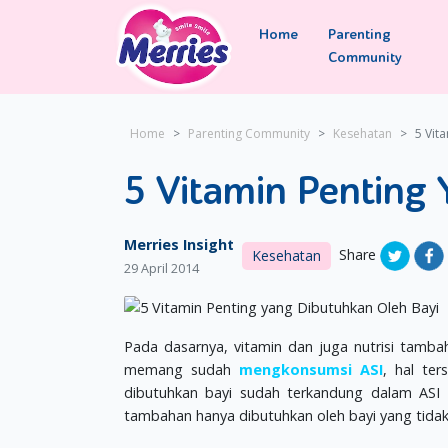
Home
Parenting
Community
Home
Parenting Community
Kesehatan
5 Vit
5 Vitamin Penting
Merries Insight
Share
Kesehatan
29 April 2014
Pada dasarnya, vitamin dan juga nutrisi tamb
memang sudah
mengkonsumsi ASI
, hal te
dibutuhkan bayi sudah terkandung dalam ASI t
tambahan hanya dibutuhkan oleh bayi yang tidak 