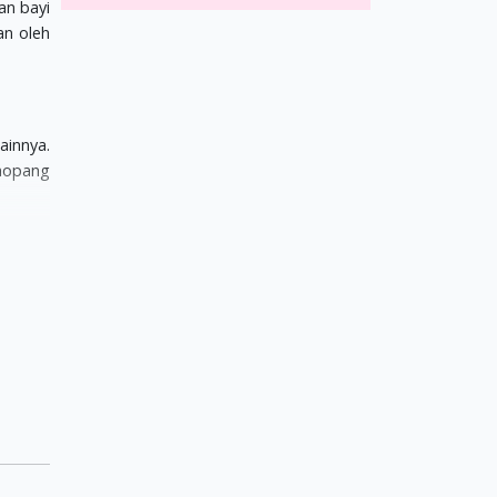
an bayi
an oleh
ainnya.
nopang
 untuk
tamin B
uh.
n luka
i mampu