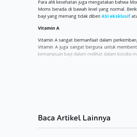
Para ahli kesehatan juga mengatakan bahwa Moms
Moms berada di bawah level yang normal. Berik
bayi yang memang tidak diberi
ASI eksklusif
ata
Vitamin A
Vitamin A sangat bermanfaat dalam perkembanga
Vitamin A juga sangat berguna untuk memben
kemampuan bayi dalam melihat dalam kondisi ma
Vitamin B
Vitamin B banyak mengandung sub Vitamin ya
perkembangan bayi Moms. Pemberian vitamin B k
kompleks ini sangat bermanfaat bagi kesempur
Vitamin C
Beberapa ahli kesehatan biasa menyebut Vitami
Baca Artikel Lainnya
dalam, menjaga kolagen serta mampu menambah 
untuk melawan infeksi, menjaga kesehatan gigi