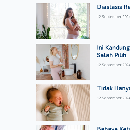
Vitamin D
Diastasis R
Mengkonsumsi vitamin D sangat disarankan ole
12 September 202
semua kebutuhan ini ssebenarnya sudah dipen
mendapatkan banyak vitamin D sebanyak 400 IU
formula.
Ini Kandung
Vitamin K
Salah Pilih
Suntikan vitamin K ini biasanya akan diberikan 
internal dalam tubuh bayi yang baru terlahir t
12 September 202
menjaga bayi dari kerusakan tubuh yang mungkin 
Vitamin E
Tidak Hanya
Moms juga bisa memberikan suplemen vitamin E in
12 September 202
sebagai
Tocopherol
. Untuk fungsinya, vitam
Moms.
Semua jenis vitamin di atas pada dasarnya s
diseimbangkan, jadi jika Moms selama ini mem
Bahaya Ketu